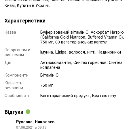
Києві, Купити в Україні.
Характеристики
Назва
Буферізований вітамін C, Аскорбат Натрію
(California Gold Nutrition, Buffered Vitamin C),
750 мг, 60 вегетаріанських капсул
По органам и
Імунна, Шкіра, волосся, нігті, Наднирники
системам
Дія
Антиоксиданты, Синтез гормонов, Синтез
коллагена
Компоненти
Вітамін C
Кількість
750 мг
речовини
Особливості
Вегетаріанський продукт, Без глютену
Відгуки
1
Руслана, Николаев
07.06.2021 в 09:19