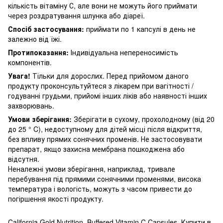
кількість вітаміну С, але вони не можуть його приймати
через роздратування шлунка або діареї.
Спосіб застосування:
приймати по 1 капсулі в день не
залежно від їжі.
Протипоказання:
Індивідуальна непереносимість
компонентів.
Увага!
Тільки для дорослих.
Перед прийомом даного
продукту проконсультуйтеся з лікарем при вагітності /
годуванні грудьми, прийомі інших ліків або наявності інших
захворювань.
Умови зберігання:
Зберігати в сухому, прохолодному (від 20
до 25 ° C), недоступному для дітей місці після відкриття,
без впливу прямих сонячних променів.
Не застосовувати
препарат, якщо захисна мембрана пошкоджена або
відсутня.
Неналежні умови зберігання, наприклад, тривале
перебування під прямими сонячними променями, висока
температура і вологість, можуть з часом привести до
погіршення якості продукту.
California Gold Nutrition, Buffered Vitamin C Capsules, Купити в