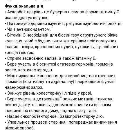
Функціональна дія
• Аскорбат натрію - це буферна некисла форма вітаміну С,
яка не дратує шлунок.
• Підтримує здоровий імунітет, регулює імунологічні реакції.
• Чи є антиоксидантом.
• Вітамін C необхідний для біосинтезу структурного білка
колагену, який є будівельним матеріалам всіх сполучних
тканин - шкіри, кровоносних судин, сухожиль, суглобових
хрящів і кісток.
• Сприяє засвоєнню заліза, а також вітаміну Е.
• Бере участь в біосинтезі статевих гормонів, гормонів
росту, кортикостероїдів.
• Має вирішальне значення для виробництва стресових
гормонів (кортизолу та адреналіну) і нормальної функції
надниркових залоз.
• Знижує рівень холестерину і ліпідів у крові.
• Бере участь в детоксикації важких металів, таких як
свинець, ртуть і нікель, допомагає очистити організм
токсинів тютюнового диму, чадного газу та ін.
• Надає онкопротекторное і радіопротекторну дію.
• Уповільнює процеси старіння і попереджає виникнення
вікових хвороб.