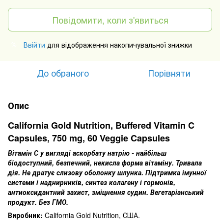
Повідомити, коли з'явиться
Ввійти
для відображення накопичувальної знижки
%
До обраного
Порівняти
Опис
California Gold Nutrition, Buffered Vitamin C
Capsules, 750 mg, 60 Veggie Capsules
Вітамін С у вигляді аскорбату натрію - найбільш
біодоступний, безпечний, некисла форма вітаміну.
Тривала
дія. Н
е дратує слизову оболонку шлунка.
Підтримка імунної
системи і наднирників, синтез колагену і гормонів,
антиоксидантний захист, зміцнення судин.
Вегетаріанський
продукт.
Без ГМО.
Виробник:
California Gold Nutrition, США.