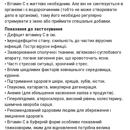
• Вітамін С є життєво необхідним.
Але він не синтезується в
організмі і є водорозчинним (тобто не може створювати
депо в організмі), тому його необхідно регулярно
отримувати з їжею або приймати спеціальні добавки.
Показання до застосування
• Дефіцит вітаміну С в їжі.
• Імунодефіцитні стану, схильність до частих вірусних
інфекцій.
Гострі вірусні інфекції.
• Захворювання сполучної тканини, зв'язкової-суглобового
апарату, погане загоєння ран, що кровоточать ясна.
• Часті стресові ситуації, хронічний стрес.
• Вплив шкідливих факторів зовнішнього середовища,
куріння.
• Підтримання здоров'я шкіри, хрящів, зубів, кісток.
• Глаукома, катаракта, макулярна дегенерація.
• Анемія (для збільшення засвоєння заліза з продуктів).
• Гіперліпідемія, атеросклероз, високий рівень холестерину,
ішемічна хвороба серця.
• Рекомендований здоровим людям для збереження і
зміцнення здоров'я.
• Вітамін С в буферній формі особливо показаний
тяжкохворим, яким для відновлення потрібна велика