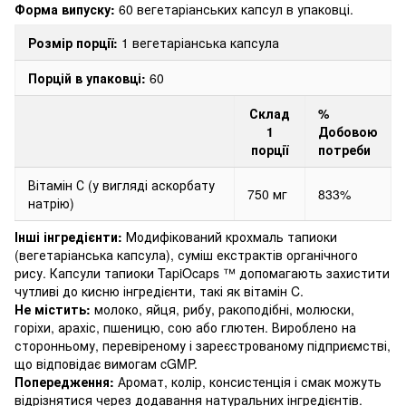
Форма випуску:
60 вегетаріанських капсул в упаковці.
Розмір порції:
1 вегетаріанська капсула
Порцій в упаковці:
60
Склад
%
1
Добовою
порції
потреби
Вітамін С (у вигляді аскорбату
750 мг
833%
натрію)
Інші інгредієнти:
Модифікований крохмаль тапиоки
(вегетаріанська капсула), суміш екстрактів органічного
рису.
Капсули тапиоки TapiOcaps ™ допомагають захистити
чутливі до кисню інгредієнти, такі як вітамін C.
Не містить:
молоко, яйця, рибу, ракоподібні, молюски,
горіхи, арахіс, пшеницю, сою або глютен.
Вироблено на
сторонньому, перевіреному і зареєстрованому підприємстві,
що відповідає вимогам cGMP.
Попередження:
Аромат, колір, консистенція і смак можуть
відрізнятися через додавання натуральних інгредієнтів.