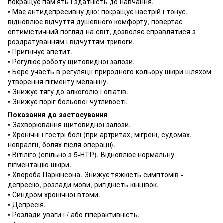
покращує пам'ять і здатність до навчання.
• Має антидепресивну дію: покращує настрій і тонус,
відновлює відчуття душевного комфорту, повертає
оптимістичний погляд на світ, дозволяє справлятися з
роздратуванням і відчуттям тривоги.
• Пригнічує апетит.
• Регулює роботу щитовидної залози.
• Бере участь в регуляції природного кольору шкіри шляхом
утворення пігменту меланіну.
• Знижує тягу до алкоголю і опіатів.
• Знижує поріг больової чутливості.
Показання до застосування
• Захворювання щитовидної залози.
• Хронічні і гострі болі (при артритах, мігрені, судомах,
невралгії, болях після операції).
• Вітіліго (спільно з 5-НТР).
Відновлює нормальну
пігментацію шкіри.
• Хвороба Паркінсона.
Знижує тяжкість симптомів -
депресію, розлади мови, ригідність кінцівок.
• Синдром хронічної втоми.
• Депресія.
• Розлади уваги і / або гіперактивність.