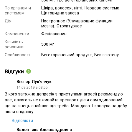
По органам и
Шкіра, волосся, нігті, Нервова система,
системам
Щитовидна залоза
Дія
Ноотропное (Улучшающие функции
мозга), Структурное
Компоненти
Фенілаланин
Кількість
500 мг
речовини
Особливості
Вегетаріанський продукт, Без глютену
Відгуки
3
Віктор Лук'янчук
14.09.2019 в 08:55
В кого затяжна депресія з приступами агресії рекомендую
але, алкоголь не вживайте препарат діє я сам здивований
що на кінець знайшов що треба. Моя доза 1 капсула на добу
після сніданку
Відповісти
Валентина Александровна