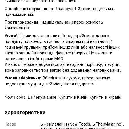
• Алкоголізм і наркотична залежність.
Спосіб застосування:
по 1 капсулі 1-3 рази на день між
прийомами їжі.
Протипоказання:
Індивідуальна непереносимість
компонентів.
Увага!
Тільки для дорослих.
Перед прийомом даного
продукту проконсультуйтеся з лікарем при вагітності /
годуванні грудьми, прийомі інших ліків або наявності інших
захворювань (наприклад, фенілкетонурія).
Не вживати
одночасно з інгібіторами МАО.
У капсулі може відбуватися затвердіння порошку, тому що
вона заповнюється за вагою без додавання наповнювачів.
Умови зберігання:
Зберігати в сухому, прохолодному,
недоступному для дітей місці після відкриття.
Now Foods, L-Phenylalanine, Купити в Києві, Купити в Україні.
Характеристики
Назва
L-Фенілаланін (Now Foods, L-Phenylalanine),
500 мг, 120 вегетаріанських капсул