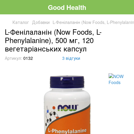
Good Health
Каталог
Добавки
L-Фенілаланін (Now Foods, L-Phenylalani
L-Фенілаланін (Now Foods, L-
Phenylalanine), 500 мг, 120
вегетаріанських капсул
Артикул:
0132
3 відгуки