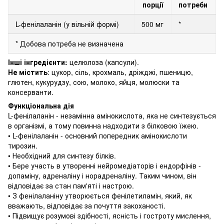
порції
потреби
L-фенілаланін (у вільній формі)
500 мг
*
* Добова потреба не визначена
Інші інгредієнти:
целюлоза (капсули).
Не містить
: цукор, сіль, крохмаль, дріжджі, пшеницю,
глютен, кукурудзу, сою, молоко, яйця, молюски та
консерванти.
Функціональна дія
L-фенілаланін - незамінна амінокислота, яка не синтезується
в організмі, а тому повинна надходити з білковою їжею.
• L-фенілаланін - основний попередник амінокислоти
тирозин.
• Необхідний для синтезу білків.
• Бере участь в утворенні нейромедіаторів і ендорфінів -
допаміну, адреналіну і норадреналіну.
Таким чином, він
відповідає за стан пам'яті і настрою.
• З фенілаланіну утворюється фенілетиламін, який, як
вважають, відповідає за почуття закоханості.
• Підвищує розумові здібності, ясність і гостроту мислення,