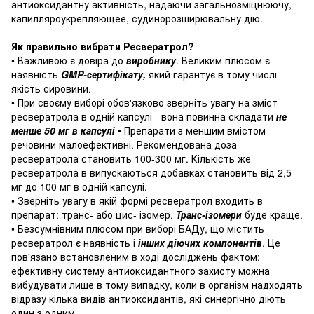
антиоксидантну активність, надаючи загальнозміцнюючу,
капилляроукрепляющее, судинорозширювальну дію.
Як правильно вибрати Ресвератрол?
• Важливою є довіра до
виробнику
.
Великим плюсом є
наявність
GMP-сертифікату,
який гарантує в тому числі
якість сировини.
• При своєму виборі обов'язково зверніть увагу на зміст
ресвератрола в одній капсулі - вона повинна складати
не
менше 50 мг в капсулі
• Препарати з меншим вмістом
речовини малоефективні.
Рекомендована доза
ресвератрола становить 100-300 мг.
Кількість же
ресвератрола в випускаються добавках становить від 2,5
мг до 100 мг в одній капсулі.
• Зверніть увагу в якій формі ресвератрол входить в
препарат: транс- або цис- ізомер.
Транс-ізомери
буде краще.
• Безсумнівним плюсом при виборі БАДу, що містить
ресвератрол є наявність і
інших діючих компонентів
.
Це
пов'язано встановленим в ході досліджень фактом:
ефективну систему антиоксидантного захисту можна
вибудувати лише в тому випадку, коли в організм надходять
відразу кілька видів антиоксидантів, які синергічно діють
один з одним.