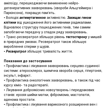
амілоїду, перешкоджаючи виникненню нейро-
дегенеративних захворювань (хвороби Альцгеймера і
Паркінсона), покращує пам'ять.
• Володіє
антимутагенною
активністю.
Захищає геном
клітини
від ушкодження його активними радикалами.
Відновлює структуру пошкоджених генів, тим самим
запобігаючи передачу у спадок ряду захворювань.
• Транс-ресвератрол збільшує рівень
тестостерону
у мишей
в природних умовах.
Ресвератрол також збільшує
вироблення сперми у щурів.
•
Ресвератрол
збільшує тривалість життя.
Показання до застосування
• Профілактика і лікування захворювань серцево-судинної
системи: атеросклероз, ішемічна хвороба серця, гіпертонія,
інсульт, інфаркт.
• Профілактика онкологічних захворювань, а також під час
курсу хіміо- та радіотерапії.
• Лікування доброякісних новоутворень і передракових
станів: ерозія шийки матки, фіброміома, мастопатія,
аденома простати.
• Профілактика і лікування варикозного розширення вен і