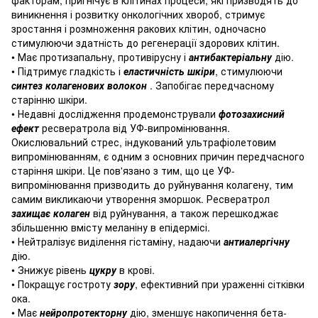
виникнення і розвитку онкологічних хвороб, стримує
зростання і розмноження ракових клітин, одночасно
стимулюючи здатність до регенерації здорових клітин.
• Має протизапальну, противірусну і
антибактеріальну
дію.
• Підтримує гладкість і
еластичність шкіри
, стимулюючи
синтез колагенових волокон
.
Запобігає передчасному
старінню шкіри.
• Недавні дослідження продемонстрували
фотозахисний
ефект
ресвератрола від УФ-випромінювання.
Окислювальний стрес, індукований ультрафіолетовим
випромінюванням, є одним з основних причин передчасного
старіння шкіри.
Це пов'язано з тим, що це УФ-
випромінювання призводить до руйнування колагену, тим
самим викликаючи утворення зморшок.
Ресвератрол
захищає колаген
від руйнування, а також перешкоджає
збільшенню вмісту меланіну в епідермісі.
• Нейтралізує виділення гістаміну, надаючи
антиалергічну
дію.
• Знижує рівень
цукру
в крові.
• Покращує гостроту
зору
, ефективний при ураженні сітківки
ока.
• Має
нейропротекторну
дію, зменшує накопичення бета-