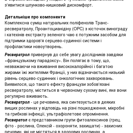
з'явитися шлунково-кишковий дискомфорт.
Детальніше про компоненти
Комплексна суміш натуральних поліфенолів Транс-
ресвератролу, Проантоцианідіну (OPC) з кісточок винограду
і катехінів екстракту зеленого чаю є потужним засобом для
підтримки здоров'я серцево-судинної системи і
профілактики новоутворень.
Ресвератрол
привернув до себе увагу дослідників завдяки
«французькому парадоксу».
Він полягає в тому, що,
незважаючи на вживання висококалорійної і багатою
жирами їжі жителями Франції, у них відзначається низький
рівень серцево-судинних і онкологічних захворювань.
Виявилося, що такого ефекту французи зобов'язані
ресвератролу, міститься в червоному сухому вині, яке вони
регулярно вживають.
Ресвератрол
- це речовина, яка синтезується в деяких
вищих рослинах у відповідь на різні пошкодження, мікробні
та грибкові інфекції, ультрафіолетове опромінення.
Ресвератол
є представником групи фитоалексинов (грец.
фіто - рослина, Олексій - охороняти, захищати) - захисних
речовин, які не містяться в здорових рослинах, а