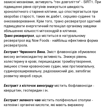
захисні механізми, активують "ген довголіття" - SIRT1.
При
підвищенні рівня сіртуїнів знижується швидкість
хронологічного старіння клітини, що спостерігається при
хворобах старості, таких як діабет, серцево-судинні та
онкозахворювання.
Крім того, транс-ресвератрол здатний
підвищувати енергетичний потенціал організму завдяки
збільшенню кількості мітохондрій в клітинах.
Транс-ресвератрол
, що міститься в натуральному
ресвератрол від Now Foods - найбільш ефективна форма
ресвератрола.
Екстракт Червоного Вина.
Зміст флавоноїдів обумовлює
високу антиоксидантну активність.
Знижує рівень
холестерину в крові, перешкоджає тромбоутворення,
зміцнює стінки кровоносних судин, має протизапальну,
судинорозширювальну, радіозахисний дію, запобігає
розвитку хвороб серця.
Екстракт з кісточок винограду
містить біофлавоноїди -
кверцетин, гесперидин і ін.
Екстракт зеленого чаю
містить поліфенольні сполуки -
катехіни і органічні кислоти, які мають виражену