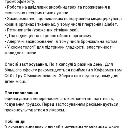
тромбофлебіту.
• Робота на шкідливих виробництвах та проживання в
екологічно несприятливих умови.
• Захворювання, що викликають порушення мікроциркуляції
крові в органах і тканинах, у тому числі гіпертонія і діабет.
• Ретинопатія (ураження сітківки ока).
• Для підвищення стресостійкості організму.
• Алергічні захворювання, в тому числі бронхіальна астма.
• У косметології для підтримки гладкості, еластичності і
молодості шкіри.
Спосіб застосування:
По 1 капсулі 2 рази на день.
Для
більшого ефекту рекомендується приймати з Коферментом
Q10 і Тру-С Біокомплексом.
Зберігати в недоступному для
дітей місці.
Протипоказання
Індивідуальна непереносимість компонентів, вагітність,
годування груддю.
Перед застосуванням рекомендується
проконсультуватися з лікарем.
Побічні дії
В окремих випадках у людей з чутливим травленням може