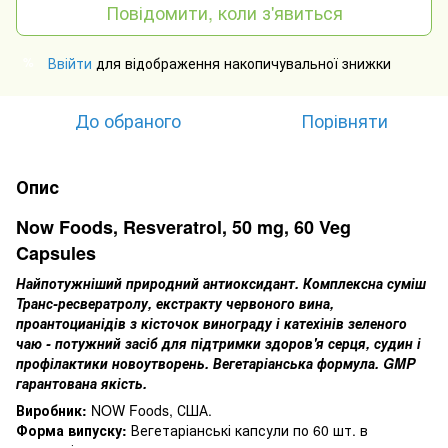
Повідомити, коли з'явиться
Ввійти
для відображення накопичувальної знижки
%
До обраного
Порівняти
Опис
Now Foods, Resveratrol, 50 mg, 60 Veg
Capsules
Найпотужніший природний антиоксидант.
Комплексна суміш
Транс-ресвератролу, екстракту червоного вина,
проантоцианідів з кісточок винограду і катехінів зеленого
чаю - потужний засіб для підтримки здоров'я серця, судин і
профілактики новоутворень.
Вегетаріанська формула.
GMP
гарантована якість.
Виробник:
NOW Foods, США.
Форма випуску:
Вегетаріанські капсули по 60 шт.
в