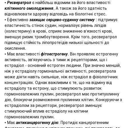
•
Ресвератрол
є найбільш відомим за його властивості
клітинного омолодження
, А також за його здатність
відновлювати здорову відповідь на біологічні стрес.
• Ефективно
захищає серцево-судинну систему
: підтримує
еластичність стінок судин, нормалізує рівень ліпідів
(холестерину) в крові, сприяє зниженню в'язкості крові,
зменшує ризик тромбоутворення.
Крім того, ресвератрол
підвищує стійкість ліпопротеїдів низької щільності до
окислення.
• Має властивості
фітоестрогену
.
Він проявляє естрогенну
активність, зв'язуючись з тими ж рецепторами, що і
естрадіол - основний естроген людини.
При значно меншій,
ніж у естрадіолу гормональної активності, ресвератрола
може діяти навіть сильніше, ніж естрадіол в фізіологічних
концентраціях.
Однак важливим є те, що на відміну від
естрадіолу та естрону, що стимулюють розвиток
гормонозалежних пухлин, ресвератрол має протипухлинну
дію, блокуючи розмноження пухлинних клітин.
Конкуруючи з
естрадіолом за рецептори, ресвератрол зменшує
стимулюючий вплив естрадіолу на клітини
гормонозалежних пухлин.
• Має
антиканцерогенну дію
: Протидіє канцерогенним
факторам, пригнічує в клітинах процеси, які призводять до