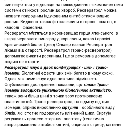
синтезуються у відповідь на пошкодження і є компонентами
системи стійкості рослин до хвороб.
Ресвератрол можна
назвати природним індукованим антибіотиком вищих
рослин.
Виділено також фітоалексини в горосі - пізатін, в
квасолі - фазеоліна.
Ресвератол
міститься
в кореневищах горця японського, в
шкірці червоного винограду, корі сосни, какао і арахісі.
Британський біолог Девід Сінклер назвав Ресвератрол
ліками від старості.
Ресвератрол (транс-ресвератрол)
допомагає вижити рослинам.
І це ж речовина допомагає
людині не старіти.
Ресвератрол існує в двох конфігураціях - цис- і транс-
ізомери.
Біологічні ефекти цих змін багато в чому схожі.
Однак між ними існує одна важлива відмінність.
Опубліковані дослідження показали, що
тільки Транс-
ізомери володіють унікальною біологічною активністю
,
також вони більш цінні з точки зору протиракових
властивостей.
Транс-ресвератрол, на відміну від цис-
ізомерів, сприяє виробленню
сіртуїнів
- особливого виду
білків, які істотно подовжують клітинний цикл.
Сиртуїн
регулюють процеси старіння, апоптозу (генетично
запрограмованої загибелі клітин), опірності стресу, клітинні