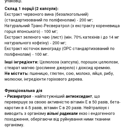
упаковці.
Склад 1 порції (2 капсули):
Екстракт червоного вина (безалкогольний)
(стандартизований по поліфенолам) - 200 мг;
Натуральний Транс-Ресвератрол (з екстракту кореневища
горця японського) - 100 мг;
Екстракт зеленого чаю (лист) (мін. 70% катехінів і до 14 мг
натурального кофеїну) - 200 мг;
Екстракт кісточок винограду (ОРС стандартизований по
поліфенолам) - 100 мг.
Інші інгредієнти:
Целюлоза (капсула), порошок целюлози,
стеарат магнію (рослинне джерело) і діоксид кремнію.
Не містить:
пшеницю, глютен, сою, молоко, яйця, рибу,
молюски, інгредієнти горіхового дерева.
Функціональна дія
•
Ресвератрол
- найпотужніший
антиоксидант
, що
перевершує за своєю активністю вітамін Е в 50 разів, бета-
каротин в 4-5 разів, вітамін С в 20 разів.
Нейтралізує і
виводить з організму
вільні радикали
екзо і ендогенного
походження, оберігаючи від руйнування ними тканини
організму.