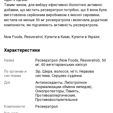
Таким чином, для вибору ефективної біологічно активної
добавки, що містить ресвератрол потрібно, що б вона була
виготовлена серйозним виробником з якісної сировини,
містила не менше 50 мг ресвератрола і включала додаткові
компоненти, які підсилюють активність ресвератрола.
Now Foods, Resveratrol, Купити в Києві, Купити в Україні.
Характеристики
Назва
Ресвератрол (Now Foods, Resveratrol), 50
мг, 60 вегетаріанських капсул
По органам и
Зір, Шкіра, волосся, нігті, Нервова
системам
система, Серцево-судинна
Дія
Антиоксиданты, Липотропное
(нормализации обмена липидов),
Онкопротекторы, Память,
Противоаллергические,
Противовоспалительное
Компоненти
Ресвератрол
Кількість