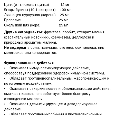
Цинк (от глюконат цинка) 12 мг
Ягоды бузины (10:1 экстракт) 100 мг
Эхинацея пурпурная (корень) 25 мг
Прополис 25 мг
Скользкий вяз (кора) 25 мг
Другие ингредиенты:
фруктоза, сорбит, стеарат магния
(растительный источник), кремнезем, целлюлоза и
природных ароматом малины.
Не содержит:
соли, пшеницы, глютена, сои, молока, яиц,
моллюсков или консервантов.
Функциональные действия
• Оказывает иммуностимулирующее действие,
способствуя поддержанию здоровой иммунной системы.
• Обладает противовоспалительным, жаропонижающим и
потогонным воздействием.
• Оказывает отхаркивающее и обволакивающее действие,
смягчает кашель, способствует более быстрому
отхождению мокроты.
• Оказывает дезинфицирующее и дезодорирующее
действие.
• Обладает противомикробными и противовирусными