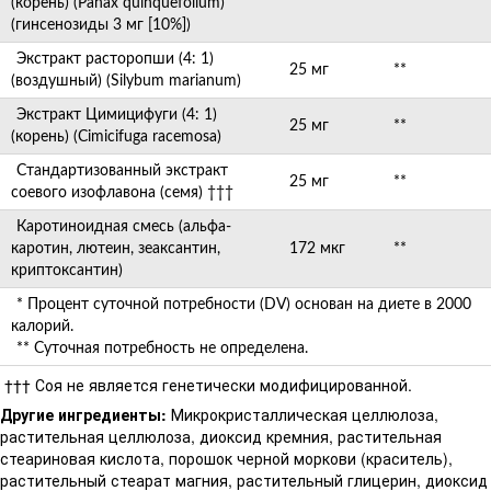
(корень) (Panax quinquefolium)
(гинсенозиды 3 мг [10%])
Экстракт расторопши (4: 1)
25 мг
**
(воздушный) (Silybum marianum)
Экстракт Цимицифуги (4: 1)
25 мг
**
(корень) (Cimicifuga racemosa)
Стандартизованный экстракт
25 мг
**
соевого изофлавона (семя) †††
Каротиноидная смесь (альфа-
каротин, лютеин, зеаксантин,
172 мкг
**
криптоксантин)
* Процент суточной потребности (DV) основан на диете в 2000
калорий.
** Суточная потребность не определена.
††† Соя не является генетически модифицированной.
Другие ингредиенты:
Микрокристаллическая целлюлоза,
растительная целлюлоза, диоксид кремния, растительная
стеариновая кислота, порошок черной моркови (краситель),
растительный стеарат магния, растительный глицерин, диоксид