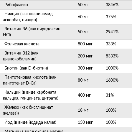
Рибофлавин
50 мг
3846%
Ниацин (как ниацинамид
60 мг
375%
аскорбат, ниацин)
Витамин B6 (как пиридоксин
50 мг
2941%
HCl)
Фолиевая кислота
800 мкг
333%
Витамин B12 (как
200 мкг
8333%
цианокобаламин)
Биотин (как D-биотин)
300 мкг
1000%
Пантотеновая кислота (как
80 мг
1600%
пантотенат D-Ca)
Кальций (в виде карбоната
400 мг
31%
кальция, глицината, цитрата)
Железо (как бисглицинат
18 мг
100%
железа))
Йод (в виде йодида калия)
150 мкг
100%
Магний (в виде оксида магния,