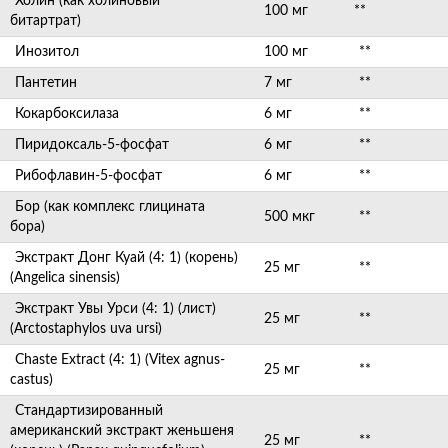
Холин (как холиновый
100 мг
**
битартрат)
Инозитол
100 мг
**
Пантетин
7 мг
**
Кокарбоксилаза
6 мг
**
Пиридоксаль-5-фосфат
6 мг
**
Рибофлавин-5-фосфат
6 мг
**
Бор (как комплекс глицината
500 мкг
**
бора)
Экстракт Донг Куай (4: 1) (корень)
25 мг
**
(Angelica sinensis)
Экстракт Увы Урси (4: 1) (лист)
25 мг
**
(Arctostaphylos uva ursi)
Chaste Extract (4: 1) (Vitex agnus-
25 мг
**
castus)
Стандартизированный
американский экстракт женьшеня
25 мг
**