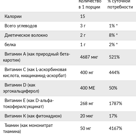
Количество
% суточной
в 1 порции
потребности
Калории
15
Всего углеводов
3 г
1% *
Диетическое волокно
2 г
8% *
белка
1 г
2% *
Витамин А (как природный бета-
4687 мкг
521%
каротин)
Витамин C (как L-аскорбиновая
400 мг
444%
кислота, ниацинамид-аскорбат)
Витамин D (как
400 МЕ
50%
эргокальциферол)
Витамин Е (как D-альфа-
268 мг
1787%
токоферилсукцинат)
Витамин К (как фитонадион)
20 мкг
17%
Тиамин (как мононитрат
50 мг
4167%
тиамина)