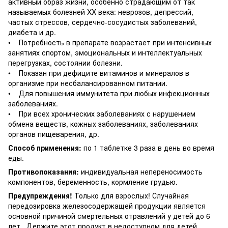
активный образ жизни, особенно страдающим от так
называемых болезней XX века: неврозов, депрессий,
частых стрессов, сердечно-сосудистых заболеваний,
диабета и др.
• Потребность в препарате возрастает при интенсивных
занятиях спортом, эмоциональных и интеллектуальных
перегрузках, состоянии болезни.
• Показан при дефиците витаминов и минералов в
организме при несбалансированном питании.
• Для повышения иммунитета при любых инфекционных
заболеваниях.
• При всех хронических заболеваниях с нарушением
обмена веществ, кожных заболеваниях, заболеваниях
органов пищеварения, др.
Способ применения:
по 1 таблетке 3 раза в день во время
еды.
Противопоказания:
индивидуальная непереносимость
компонентов, беременность, кормление грудью.
Предупреждения!
Только для взрослых! Случайная
передозировка железосодержащей продукции является
основной причиной смертельных отравлений у детей до 6
лет. Держите этот продукт в недоступном для детей