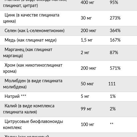
400 мг
95%
глицинат, цитрат)
Цинк (в качестве глицината
30 мг
273%
цинка)
Селен (как L-селенометионин)
200 мкг
364%
Медь (как глицинат меди)
1,5 мг
167%
Марганец (как глицинат
2 мг
87%
марганца)
Хром (как никотиноглицинат
200 мкг
571%
хрома)
Молибден (в виде глицината
50 мкг
111
молибдена)
Натрий ***
5 мг
1%
Калий (в виде комплекса
99 мг
2%
глицината калия)
Цитрусовые биофлавоноиды
100 мг
**
комплекс