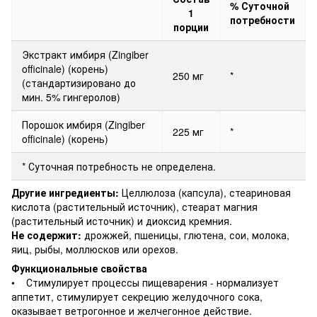
% Суточной
1
потребности
порции
Экстракт имбиря (Zingiber
officinale) (корень)
250 мг
*
(стандартизировано до
мин. 5% гингеролов)
Порошок имбиря (Zingiber
225 мг
*
officinale) (корень)
* Суточная потребность не определена.
Другие ингредиенты:
Целлюлоза (капсула), стеариновая
кислота (растительный источник), стеарат магния
(растительный источник) и диоксид кремния.
Не содержит:
дрожжей, пшеницы, глютена, сои, молока,
яиц, рыбы, моллюсков или орехов.
Функциональные свойства
• Стимулирует процессы пищеварения - нормализует
аппетит, стимулирует секрецию желудочного сока,
оказывает ветрогонное и желчегонное действие.