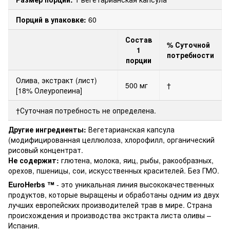
Порций в упаковке:
60
Состав
% Суточной
1
потребности
порции
Олива, экстракт (лист)
500 мг
†
[18% Олеуропеина]
†Суточная потребность не определена.
Другие ингредиенты:
Вегетарианская капсула
(модифицированная целлюлоза, хлорофилл, органический
рисовый концентрат.
Не содержит:
глютена, молока, яиц, рыбы, ракообразных,
орехов, пшеницы, сои, искусственных красителей. Без ГМО.
EuroHerbs ™
- это уникальная линия высококачественных
продуктов, которые выращены и обработаны одним из двух
лучших европейских производителей трав в мире. Страна
происхождения и производства экстракта листа оливы –
Испания.