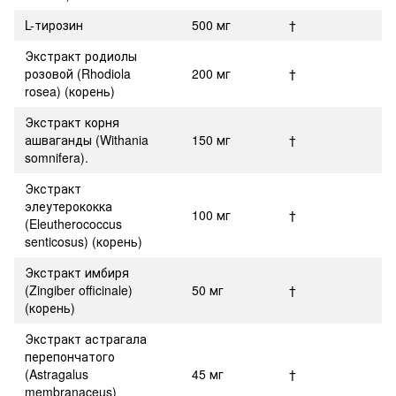
L-тирозин
500 мг
†
Экстракт родиолы
розовой (Rhodiola
200 мг
†
rosea) (корень)
Экстракт корня
ашваганды (Withania
150 мг
†
somnifera).
Экстракт
элеутерококка
100 мг
†
(Eleutherococcus
senticosus) (корень)
Экстракт имбиря
(Zingiber officinale)
50 мг
†
(корень)
Экстракт астрагала
перепончатого
(Astragalus
45 мг
†
membranaceus)