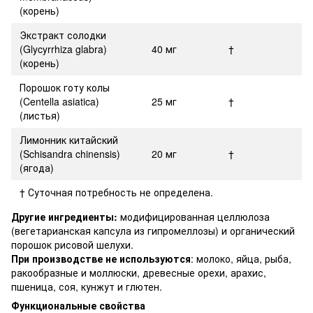
(корень)
Экстракт солодки
(Glycyrrhiza glabra)
40 мг
†
(корень)
Порошок готу колы
(Centella asiatica)
25 мг
†
(листья)
Лимонник китайский
(Schisandra chinensis)
20 мг
†
(ягода)
† Суточная потребность не определена.
Другие ингредиенты:
модифицированная целлюлоза
(вегетарианская капсула из гипромеллозы) и органический
порошок рисовой шелухи.
При производстве не используются
: молоко, яйца, рыба,
ракообразные и моллюски, древесные орехи, арахис,
пшеница, соя, кунжут и глютен.
Функциональные свойства