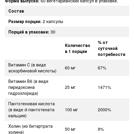
Форма выпуска:
60 вегетарианских капсул в упаковке.
Состав
Размер порции:
2 капсулы
Порций в упаковке:
30
% от
Количество
суточной
в 1 порции
потребности
Витамин С (в виде
60 мг
67%
аскорбиновой кислоты)
Витамин В6 (в виде
пиридоксина
25 мг
1471%
гидрохлорида)
Пантотеновая кислота
(в виде d-пантотената
100 мг
2000%
кальция)
Холин (из битартрата
50 мг
9%
холина)