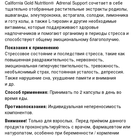
California Gold Nutrition® Adrenal Support сочетает в себе
тщательно отобранные растительные экстракты родиолы,
ашваганды, элеутерококка, астрагала, солодки, лимонника
и готу колы, а также L-тирозин и другие необходимые
витамины, которые поддерживают здоровье
надпочечников и помогают организму в периоды стресса и
способствуют общему эмоциональному благополучию.
Показания к применению
Стрессовое состояние и последствия стресса, такие как
повышенная раздражительность, нервозность,
эмоциональная гиперчувствительность, тревожность,
необъяснимый страх, постоянная усталость, депрессия.
Также нарушение сна, ухудшение памяти и внимания
и др.
Способ применения:
Принимать по 2 капсулы в день во
время еды.
Противопоказания:
Индивидуальная непереносимость
компонентов.
Внимание!
Только для взрослых. Перед приёмом данного
продукта проконсультируйтесь с врачом, фармацевтом или
натуропатом, особенно при беременности / кормлении