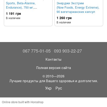
Sports, Beta-Alanine,
Энерджи Экстрим
Endurance), 750 мг,
(Now Foods, Energy Extreme),
вегетарианских капсул 120
90 вегетарианских капсул
1 191 грн
капсул
1 260 грн
В наличии
В наличии
067 775-01-05
093 903-22-27
Контакты
Полная версия сайта
© 2010—2026
Лучшие продукты для Вашего здоровья и долголетия.
Укр
Рус
Online store built with Horoshop