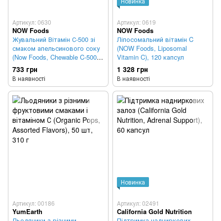
Новинка
Артикул: 0630
Артикул: 0619
NOW Foods
NOW Foods
Жувальний Вітамін С-500 зі
Ліпосомальний вітамін C
смаком апельсинового соку
(NOW Foods, Liposomal
(Now Foods, Chewable C-500),
Vitamin C), 120 капсул
100 вегетаріанських
733 грн
1 328 грн
таблеток
В наявності
В наявності
Новинка
Артикул: 00186
Артикул: 02491
YumEarth
California Gold Nutrition
Льодяники з різними
Підтримка надниркових