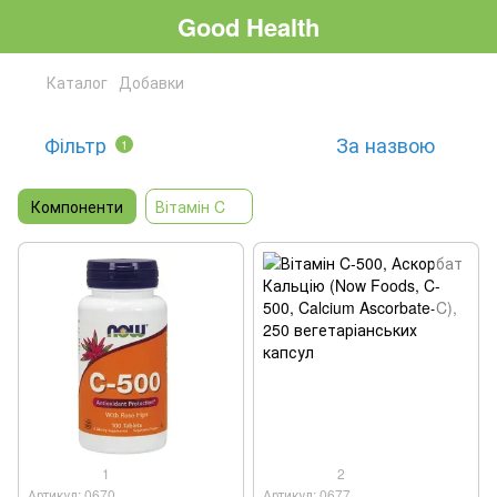
Good Health
Каталог
Добавки
Фільтр
За назвою
1
Компоненти
Вітамін C
1
2
Артикул: 0670
Артикул: 0677