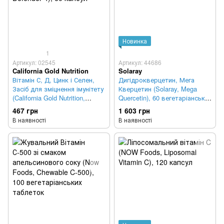
Новинка
1
Артикул: 02545
Артикул: 44686
California Gold Nutrition
Solaray
Вітамін С, Д, Цинк і Селен,
Дигідрокверцетин, Мега
Засіб для зміцнення імунітету
Кверцетин (Solaray, Mega
(California Gold Nutrition,
Quercetin), 60 вегетаріанських
Defender 4), 60 капсул
капсул
467 грн
1 603 грн
В наявності
В наявності