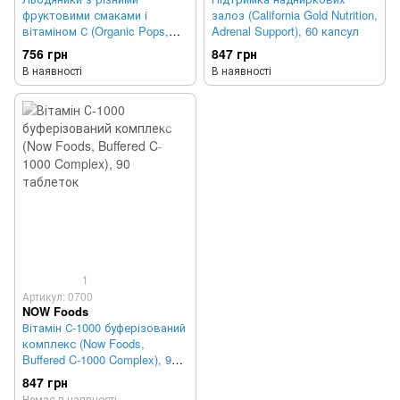
фруктовими смаками і
залоз (California Gold Nutrition,
вітаміном С (Organic Pops,
Adrenal Support), 60 капсул
Assorted Flavors), 50 шт, 310 г
756 грн
847 грн
В наявності
В наявності
1
Артикул: 0700
NOW Foods
Вітамін С-1000 буферізований
комплекс (Now Foods,
Buffered C-1000 Complex), 90
таблеток
847 грн
Немає в наявності