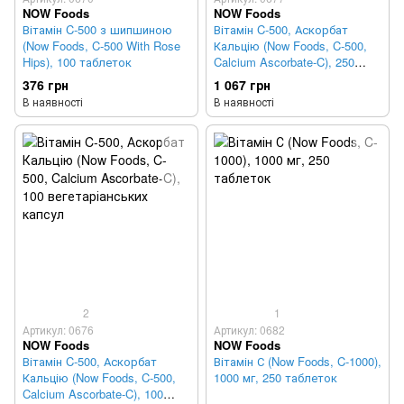
NOW Foods
NOW Foods
Вітамін C-500 з шипшиною
Вітамін C-500, Аскорбат
(Now Foods, C-500 With Rose
Кальцію (Now Foods, C-500,
Hips), 100 таблеток
Calcium Ascorbate-C), 250
вегетаріанських капсул
376 грн
1 067 грн
В наявності
В наявності
2
1
Артикул: 0676
Артикул: 0682
NOW Foods
NOW Foods
Вітамін C-500, Аскорбат
Вітамін С (Now Foods, C-1000),
Кальцію (Now Foods, C-500,
1000 мг, 250 таблеток
Calcium Ascorbate-C), 100