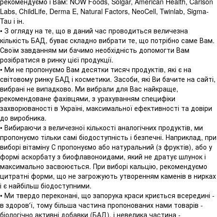
рекомендуємо і Вам: NOW Foods, Solgar, American Health, Carlson
Labs, ChildLife, Derma E, Natural Factors, NeoCell, Twinlab, Sigma-
Tau і ін.
• З огляду на те, що в даний час проводиться величезна
кількість БАД, буває складно вибрати те, що потрібно саме Вам.
Своїм завданням ми бачимо необхідність допомогти Вам
розібратися в ринку цієї продукції.
• Ми не пропонуємо Вам десятки тисяч продуктів, які є на
світовому ринку БАД і косметики. Засоби, які Ви бачите на сайті,
вибрані не випадково. Ми вибрали для Вас найкраще,
рекомендоване фахівцями, з урахуванням специфіки
захворюваності в Україні, максимальної ефективності та довіри
до виробника.
• Вибираючи з величезної кількості аналогічних продуктів, ми
пропонуємо тільки самі біодоступність і безпечні. Наприклад, при
виборі вітаміну С пропонуємо або натуральний (з фруктів), або у
формі аскорбату з биофлавоноидами, який не дратує шлунок і
максимально засвоюється. При виборі кальцію, рекомендуємо
цитратні форми, що не загрожують утворенням каменів в нирках
і є найбільш біодоступними.
• Ми твердо переконані, що запорука краси криється всередині -
в здоров'ї, тому більша частина пропонованих нами товарів -
біологічно активні добавки (БАД), і невелика частина -