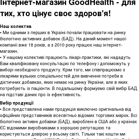
Інтернет-магазин GoodHealth - для
тих, хто цінує своє здоров'я!
Наш колектив
• Ми одними з перших в Україні почали працювати на ринку
біологічно активних добавок (БАД). На даний момент нашої
компанії вже 18 років, а з 2010 року працює наш інтернет-
магазин.
• У нашому колективі працюють лікарі-практики, які нададуть
Вам кваліфіковану консультацію по телефону і допоможуть у
виборі необхідного продукту. Крім того, ми співпрацюємо з
лікарями вузьких спеціальностей для вивчення потреби в
дієтичних добавках, яких немає на ринку України, але в яких
потребують їх пацієнти. В подальшому формуємо свій вибір БАД
на підставі даних про їх ефективність.
Вибір продукції
• Вся представлена ​​нами продукція виключно оригінальна від
офіційних представників всесвітньо відомих торгових марок. Всі
біологічно активні добавки (БАД), вироблені в США або у країнах
ЄС відомими виробниками з хорошою репутацією та
користуються довірою у всьому світі. Тільки такі кошти ми