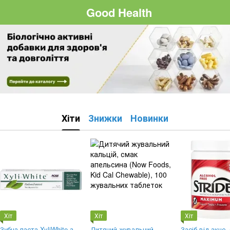
Good Health
Хіти
Знижки
Новинки
Хіт
Хіт
Хіт
Зубна паста XyliWhite з
Дитячий жувальний
Засіб від акне,