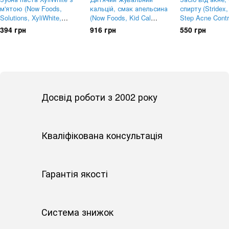
м'ятою (Now Foods,
кальцій, смак апельсина
спирту (Stridex,
Solutions, XyliWhite,
(Now Foods, Kid Cal
Step Acne Contr
Toothpaste Gel,
Chewable), 100 жувальних
Maximum, Alcoho
394 грн
916 грн
550 грн
Refreshmint), 181 г
таблеток
м'яких сервето
Досвід роботи з 2002 року
Кваліфікована консультація
Гарантія якості
Система знижок