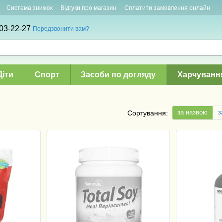
Система знижок
Відгуки про магазин
Сплатити замовлення онлайн
03-22-27
Передзвонити вам?
Діти
Спорт
Засоби по догляду
Харчуванн
за назвою
з
Сортування: