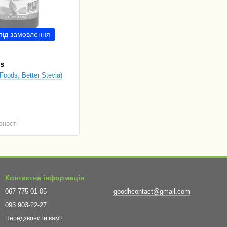
під замовлення
s
Foods, Better Stevia)
вності
Контактна інформація
067 775-01-05
goodhcontact@gmail.com
093 903-22-27
Передзвонити вам?