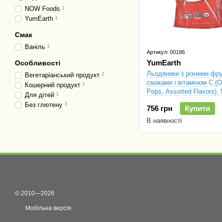
NOW Foods
1
YumEarth
1
Смак
Ваніль
1
Артикул: 00186
YumEarth
Особливості
Льодяники з різними фр
Вегетаріанський продукт
2
смаками і вітаміном С (O
Кошерний продукт
1
Pops, Assorted Flavors), 
Для дітей
1
г
Без глютену
3
756 грн
Купити
В наявності
© 2010—2026
Мобільна версія