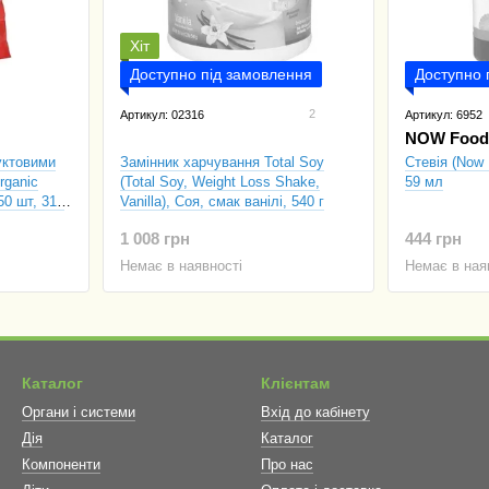
Хіт
Доступно під замовлення
Доступно 
2
Артикул: 02316
Артикул: 6952
NOW Food
уктовими
Замінник харчування Total Soy
Стевія (Now 
rganic
(Total Soy, Weight Loss Shake,
59 мл
50 шт, 310
Vanilla), Соя, смак ванілі, 540 г
1 008 грн
444 грн
Немає в наявності
Немає в ная
Каталог
Клієнтам
Органи і системи
Вхід до кабінету
Дія
Каталог
Компоненти
Про нас