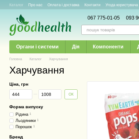
Перейти до основного контенту
Каталог
Про нас
Оплата і доставка
Контакти
Угода користувача
Новини і акції
Статті
067 775-01-05
093 9
Органи і системи
Дія
Компоненти
Головна
Каталог
Харчування
Харчування
Ціна, грн
Від Ціна, грн
До Ціна, грн
ОК
Форма випуску
Рідина
1
Льодяники
1
Порошок
1
Бренд