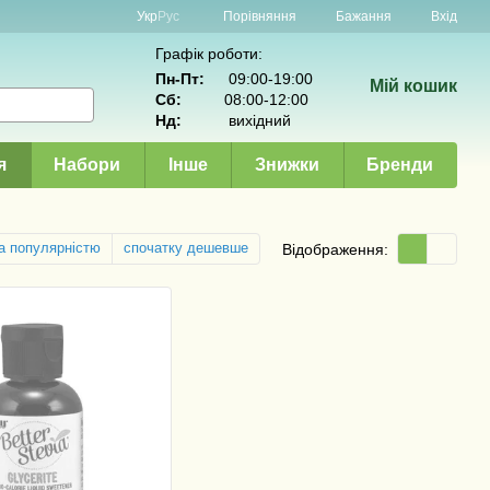
Порівняння
Укр
Рус
Бажання
Вхід
Графік роботи:
Пн-Пт:
09:00-19:00
Мій кошик
Сб:
08:00-12:00
Нд:
вихідний
я
Набори
Інше
Знижки
Бренди
а популярністю
спочатку дешевше
Відображення: