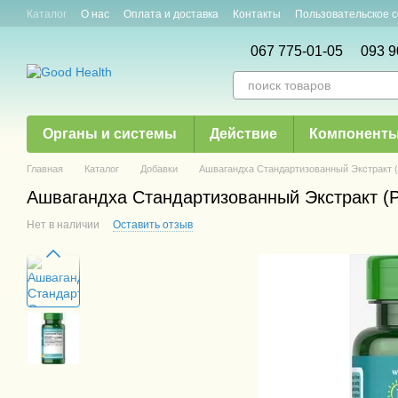
Перейти к основному контенту
Каталог
О нас
Оплата и доставка
Контакты
Пользовательское 
Новости и акции
Статьи
067 775-01-05
093 9
Органы и системы
Действие
Компонент
Главная
Каталог
Добавки
Ашвагандха Стандартизованный Экстракт (Pur
Ашвагандха Стандартизованный Экстракт (Pur
Нет в наличии
Оставить отзыв