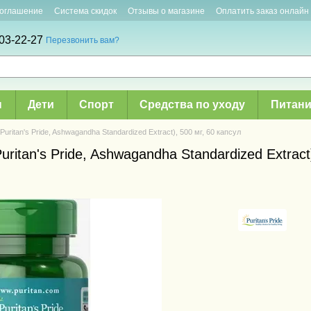
соглашение
Система скидок
Отзывы о магазине
Оплатить заказ онлайн
03-22-27
Перезвонить вам?
ы
Дети
Спорт
Средства по уходу
Питани
itan's Pride, Ashwagandha Standardized Extract), 500 мг, 60 капсул
itan's Pride, Ashwagandha Standardized Extract