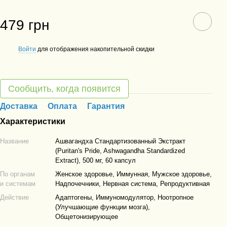
479 грн
Войти
для отображения накопительной скидки
%
Сообщить, когда появится
Доставка
Оплата
Гарантия
Характеристики
Название
Ашвагандха Стандартизованный Экстракт
(Puritan's Pride, Ashwagandha Standardized
Extract), 500 мг, 60 капсул
По органам
Женское здоровье, Иммунная, Мужское здоровье,
и системам
Надпочечники, Нервная система, Репродуктивная
Действие
Адаптогены, Иммуномодулятор, Ноотропное
(Улучшающие функции мозга),
Общетонизирующее