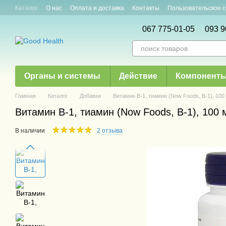
Перейти к основному контенту
Каталог
О нас
Оплата и доставка
Контакты
Пользовательское 
Новости и акции
Статьи
067 775-01-05
093 9
Органы и системы
Действие
Компонент
Главная
Каталог
Добавки
Витамин B-1, тиамин (Now Foods, B-1), 100 
Витамин B-1, тиамин (Now Foods, B-1), 100 м
В наличии
2 отзыва