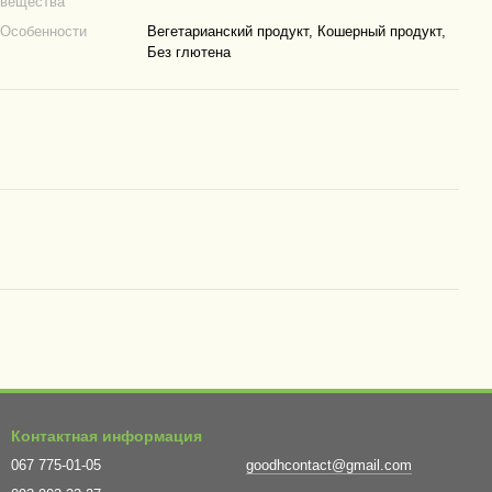
вещества
Особенности
Вегетарианский продукт, Кошерный продукт,
Без глютена
Контактная информация
067 775-01-05
goodhcontact@gmail.com