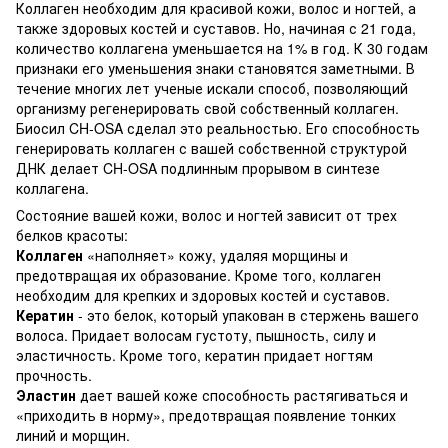
Коллаген необходим для красивой кожи, волос и ногтей, а
также здоровых костей и суставов. Но, начиная с 21 года,
количество коллагена уменьшается на 1% в год. К 30 годам
признаки его уменьшения знаки становятся заметными. В
течение многих лет ученые искали способ, позволяющий
организму регенерировать свой собственный коллаген.
Биосил CH-OSA сделал это реальностью. Его способность
генерировать коллаген с вашей собственной структурой
ДНК делает CH-OSA подлинным прорывом в синтезе
коллагена.
Состояние вашей кожи, волос и ногтей зависит от трех
белков красоты:
Коллаген
«наполняет» кожу, удаляя морщины и
предотвращая их образование. Кроме того, коллаген
необходим для крепких и здоровых костей и суставов.
Кератин
- это белок, который упакован в стержень вашего
волоса. Придает волосам густоту, пышность, силу и
эластичность. Кроме того, кератин придает ногтям
прочность.
Эластин
дает вашей коже способность растягиваться и
«приходить в норму», предотвращая появление тонких
линий и морщин.