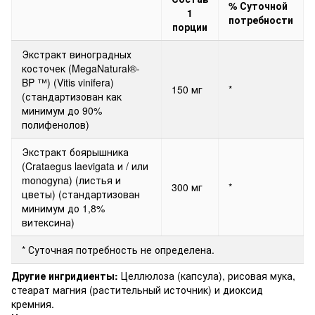
% Суточной
1
потребности
порции
Экстракт виноградных
косточек (MegaNatural®-
BP ™) (Vitis vinifera)
150 мг
*
(стандартизован как
минимум до 90%
полифенолов)
Экстракт боярышника
(Crataegus laevigata и / или
monogyna) (листья и
300 мг
*
цветы) (стандартизован
минимум до 1,8%
витексина)
* Суточная потребность не определена.
Другие ингридиенты:
Целлюлоза (капсула), рисовая мука,
стеарат магния (растительный источник) и диоксид
кремния.