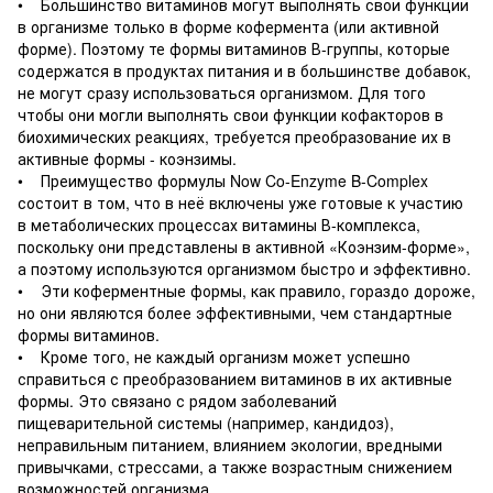
• Большинство витаминов могут выполнять свои функции
в организме только в форме кофермента (или активной
форме). Поэтому те формы витаминов В-группы, которые
содержатся в продуктах питания и в большинстве добавок,
не могут сразу использоваться организмом. Для того
чтобы они могли выполнять свои функции кофакторов в
биохимических реакциях, требуется преобразование их в
активные формы - коэнзимы.
• Преимущество формулы Now Co-Enzyme B-Complex
состоит в том, что в неё включены уже готовые к участию
в метаболических процессах витамины В-комплекса,
поскольку они представлены в активной «Коэнзим-форме»,
а поэтому используются организмом быстро и эффективно.
• Эти коферментные формы, как правило, гораздо дороже,
но они являются более эффективными, чем стандартные
формы витаминов.
• Кроме того, не каждый организм может успешно
справиться с преобразованием витаминов в их активные
формы. Это связано с рядом заболеваний
пищеварительной системы (например, кандидоз),
неправильным питанием, влиянием экологии, вредными
привычками, стрессами, а также возрастным снижением
возможностей организма.