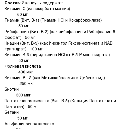
Состав
: 2 капсулы содержат:
Витамин С (из аскорбата магния)
60 мг
Тиамин (Вит. B-1) (Тиамин HCl и Кокарбоксилаза)
50 мг
Рибофлавин (Вит. B-2) (как рибофлавин и Рибофлавин-5-
фосфат) 50 мг
Ниацин (Вит. B-3) (как Инозитол Гексаникотинат и NAD
тригидрат) 100 мг
Витамин В-6 (пиридоксина HCl от P-5-P моногидрата)
50 мг
Фолиевая кислота
400 мкг
Витамин B-12 (как Метилкобаламин и Дибенкозид)
250 мкг
Биотин
300 мкг
Пантотеновая кислота (Вит. B-5) (Кальция Пантотенат и
Пантетин) 50 мг
Бетаин
50 мг
Альфа-липоевая кислота