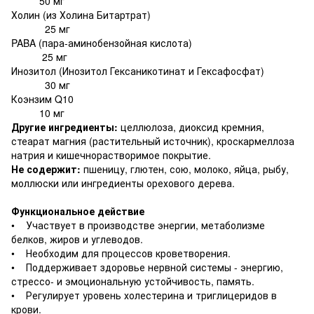
50 мг
Холин (из Холина Битартрат)
25 мг
PABA (пара-аминобензойная кислота)
25 мг
Инозитол (Инозитол Гексаникотинат и Гексафосфат)
30 мг
Коэнзим Q10
10 мг
Другие ингредиенты:
целлюлоза, диоксид кремния,
стеарат магния (растительный источник), кроскармеллоза
натрия и кишечнорастворимое покрытие.
Не содержит:
пшеницу, глютен, сою, молоко, яйца, рыбу,
моллюски или ингредиенты орехового дерева.
Функциональное действие
• Участвует в производстве энергии, метаболизме
белков, жиров и углеводов.
• Необходим для процессов кроветворения.
• Поддерживает здоровье нервной системы - энергию,
стрессо- и эмоциональную устойчивость, память.
• Регулирует уровень холестерина и триглицеридов в
крови.