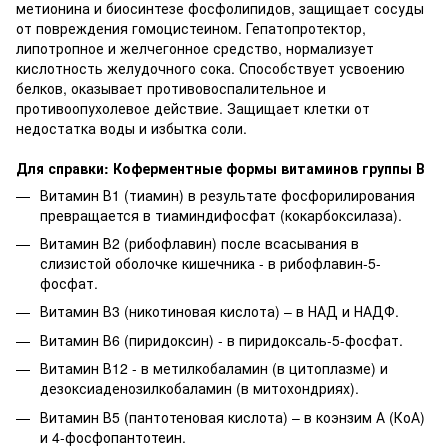
метионина и биосинтезе фосфолипидов, защищает сосуды
от повреждения гомоцистеином. Гепатопротектор,
липотропное и желчегонное средство, нормализует
кислотность желудочного сока. Способствует усвоению
белков, оказывает противовоспалительное и
противоопухолевое действие. Защищает клетки от
недостатка воды и избытка соли.
Для справки: Коферментные формы витаминов группы В
Витамин В1 (тиамин) в результате фосфорилирования
превращается в тиаминдифосфат (кокарбоксилаза).
Витамин В2 (рибофлавин) после всасывания в
слизистой оболочке кишечника - в рибофлавин-5-
фосфат.
Витамин В3 (никотиновая кислота) – в НАД и НАДФ.
Витамин В6 (пиридоксин) - в пиридоксаль-5-фосфат.
Витамин В12 - в метилкобаламин (в цитоплазме) и
дезоксиаденозилкобаламин (в митохондриях).
Витамин В5 (пантотеновая кислота) – в коэнзим А (КоА)
и 4-фосфопантотеин.