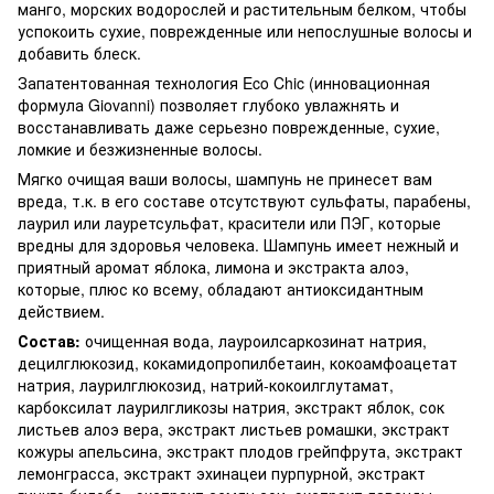
манго, морских водорослей и растительным белком, чтобы
успокоить сухие, поврежденные или непослушные волосы и
добавить блеск.
Запатентованная технология Eco Chic (инновационная
формула Giovanni) позволяет глубоко увлажнять и
восстанавливать даже серьезно поврежденные, сухие,
ломкие и безжизненные волосы.
Мягко очищая ваши волосы, шампунь не принесет вам
вреда, т.к. в его составе отсутствуют сульфаты, парабены,
лаурил или лауретсульфат, красители или ПЭГ, которые
вредны для здоровья человека. Шампунь имеет нежный и
приятный аромат яблока, лимона и экстракта алоэ,
которые, плюс ко всему, обладают антиоксидантным
действием.
Состав:
очищенная вода, лауроилсаркозинат натрия,
децилглюкозид, кокамидопропилбетаин, кокоамфоацетат
натрия, лаурилглюкозид, натрий-кокоилглутамат,
карбоксилат лаурилгликозы натрия, экстракт яблок, сок
листьев алоэ вера, экстракт листьев ромашки, экстракт
кожуры апельсина, экстракт плодов грейпфрута, экстракт
лемонграсса, экстракт эхинацеи пурпурной, экстракт