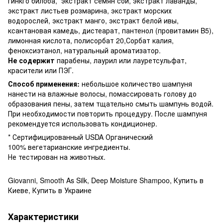
гинкго билоба, экстракт семян сои, экстракт лаванды,
экстракт листьев розмарина, экстракт морских
водорослей, экстракт манго, экстракт белой ивы,
ксантановая камедь, дистеарат, пантенол (провитамин B5),
лимонная кислота, полисорбат 20,Сорбат калия,
феноксиэтанол, натуральный ароматизатор.
Не содержит
парабены, лаурил или лауретсульфат,
красители или ПЭГ.
Способ применения:
небольшое количество шампуня
нанести на влажные волосы, помассировать голову до
образования пены, затем тщательно смыть шампунь водой.
При необходимости повторить процедуру. После шампуня
рекомендуется использовать кондиционер.
* Сертифицированный USDA Органический
100% вегетарианские ингредиенты.
Не тестирован на животных.
Giovanni, Smooth As Silk, Deep Moisture Shampoo, Купить в
Киеве, Купить в Украине
Характеристики