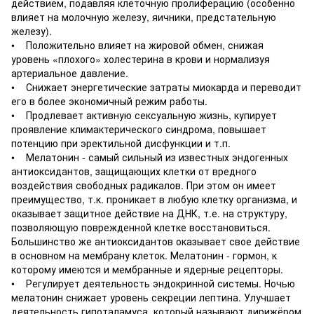
действием, подавляя клеточную пролиферацию (особенно
влияет на молочную железу, яичники, предстательную
железу).
• Положительно влияет на жировой обмен, снижая
уровень «плохого» холестерина в крови и нормализуя
артериальное давление.
• Снижает энергетические затраты миокарда и переводит
его в более экономичный режим работы.
• Продлевает активную сексуальную жизнь, купирует
проявление климактерического синдрома, повышает
потенцию при эректильной дисфункции и т.п.
• Мелатонин - самый сильный из известных эндогенных
антиоксидантов, защищающих клетки от вредного
воздействия свободных радикалов. При этом он имеет
преимущество, т.к. проникает в любую клетку организма, и
оказывает защитное действие на ДНК, т.е. на структуру,
позволяющую поврежденной клетке восстановиться.
Большинство же антиоксидантов оказывает свое действие
в основном на мембрану клеток. Мелатонин - гормон, к
которому имеются и мембранные и ядерные рецепторы.
• Регулирует деятельность эндокринной системы. Ночью
мелатонин снижает уровень секреции лептина. Улучшает
деятельность гипоталамуса, который называют дирижёром