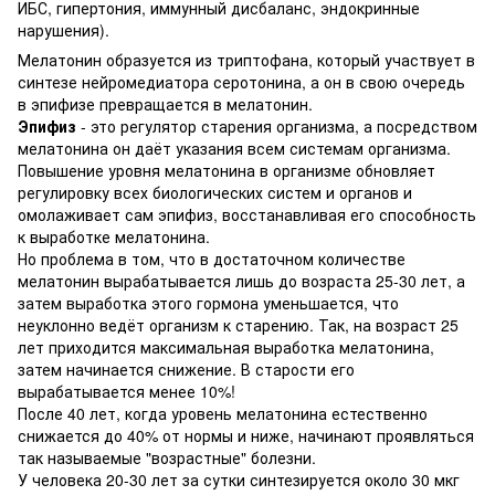
ИБС, гипертония, иммунный дисбаланс, эндокринные
нарушения).
Мелатонин образуется из триптофана, который участвует в
синтезе нейромедиатора серотонина, а он в свою очередь
в эпифизе превращается в мелатонин.
Эпифиз
- это регулятор старения организма, а посредством
мелатонина он даёт указания всем системам организма.
Повышение уровня мелатонина в организме обновляет
регулировку всех биологических систем и органов и
омолаживает сам эпифиз, восстанавливая его способность
к выработке мелатонина.
Но проблема в том, что в достаточном количестве
мелатонин вырабатывается лишь до возраста 25-30 лет, а
затем выработка этого гормона уменьшается, что
неуклонно ведёт организм к старению. Так, на возраст 25
лет приходится максимальная выработка мелатонина,
затем начинается снижение. В старости его
вырабатывается менее 10%!
После 40 лет, когда уровень мелатонина естественно
снижается до 40% от нормы и ниже, начинают проявляться
так называемые "возрастные" болезни.
У человека 20-30 лет за сутки синтезируется около 30 мкг