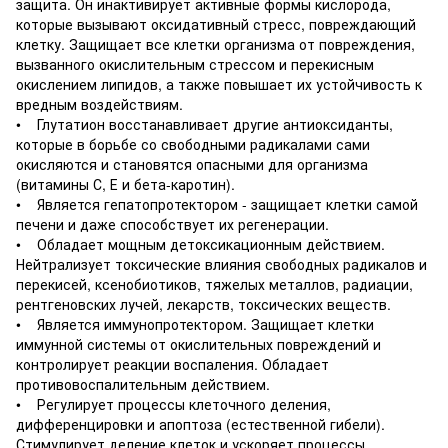
защита. Он инактивирует активные формы кислорода,
которые вызывают оксидативный стресс, повреждающий
клетку. Защищает все клетки организма от повреждения,
вызванного окислительным стрессом и перекисным
окислением липидов, а также повышает их устойчивость к
вредным воздействиям.
• Глутатион восстанавливает другие антиоксиданты,
которые в борьбе со свободными радикалами сами
окисляются и становятся опасными для организма
(витамины С, Е и бета-каротин).
• Является гепатопротектором - защищает клетки самой
печени и даже способствует их регенерации.
• Обладает мощным детоксикационным действием.
Нейтрализует токсические влияния свободных радикалов и
перекисей, ксенобиотиков, тяжелых металлов, радиации,
рентгеновских лучей, лекарств, токсических веществ.
• Является иммунопротектором. Защищает клетки
иммунной системы от окислительных повреждений и
контролирует реакции воспаления. Обладает
противовоспалительным действием.
• Регулирует процессы клеточного деления,
дифференцировки и апоптоза (естественной гибели).
Стимулирует деление клеток и ускоряет процессы