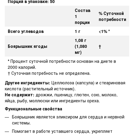
Порций в упаковке: 50
Состав
% Суточной
1
потребности
порции
Всего углеводов
1 г
<1% *
1,08 г
Боярышник
ягоды
(1,080
†
мг)
*
Процент суточной потребности основан на диете в
2000 калорий.
† Суточная потребность не определена.
Другие ингредиенты:
Целлюлоза (капсула) и стеариновая
кислота (растительный источник).
Не содержит:
дрожжи, пшеницу, глютен, сою, молоко,
яйца, рыбу, моллюски или ингредиенты ореха.
Функциональные свойства
Боярышник является эликсиром для сердца и нервной
системы.
Помогает в работе уставшего сердца, укрепляет