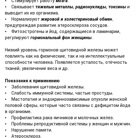
• Стимулирует работу
мозга
.
• Связывает
тяжелые металлы, радионуклиды, токсины
и
выводит их из организма.
• Нормализуют
жировой и холестериновый обмен
,
предупреждая развитие атеросклероза сосудов.
• Фитоэстрогены и йод, содержащиеся в ламинарии,
регулируют
гормональный фон женщины
.
Низкий уровень гормонов щитовидной железы может
повлиять как на физические, так и на интеллектуальные
способности человека. Появляется усталость, отёчность
тканей, увеличение веса и др.
Показания к применению
• Заболевания щитовидной железы.
• Слабость иммунной системы, частые простуды.
• Мастопатия и эндокриннозависимые опухоли женской
половой сферы, которые часто связаны с дефицитом йода
в организме.
• Профилактика рака яичников и молочных желез.
• Проблемы репродуктивной системы у женщин и мужчин.
• Нарушение памяти.
• Атеросклероз.