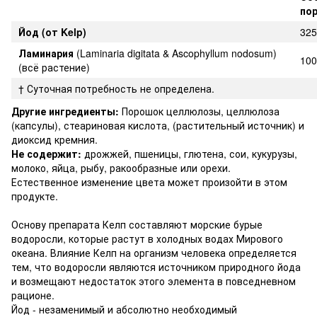
по
Йод (от Kelp)
325
Ламинария
(Laminaria digitata & Ascophyllum nodosum)
100
(всё растение)
† Суточная потребность не определена.
Другие ингредиенты:
Порошок целлюлозы, целлюлоза
(капсулы), стеариновая кислота, (растительный источник) и
диоксид кремния.
Не содержит:
дрожжей, пшеницы, глютена, сои, кукурузы,
молоко, яйца, рыбу, ракообразные или орехи.
Естественное изменение цвета может произойти в этом
продукте.
Основу препарата Келп составляют морские бурые
водоросли, которые растут в холодных водах Мирового
океана. Влияние Келп на организм человека определяется
тем, что водоросли являются источником природного йода
и возмещают недостаток этого элемента в повседневном
рационе.
Йод - незаменимый и абсолютно необходимый