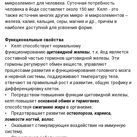
микроэлемент для человека. Суточная потребность
человека в йоде составляет около 150 мкг. Келп - это
также источник многих других микро- и макроэлементов –
железа, калия, кальция, серы, магния и др., причём в
наиболее доступной для усвоения форме.
Функциональные свойства
• Келп способствует нормальному
функционированию
щитовидной железы
, т.к. йод является
составной частью гормонов щитовидной железы. Эти
гормоны регулируют обмен веществ, управляют
процессами развития и функционирования головного мозга
и нервной системы, поддерживают температуру тела,
отвечают за правильный рост и развитие, общую трофику и
дифференцировку клеток.
• Посредством повышения функции щитовидной железы,
келп повышает
основной обмен и термогенез
,
способствуя
сжиганию жира
в организме.
• Предотвращает развитие
остеопороза, кариеса,
ломкости ногтей, волос
.
• Оказывает стимулирующее воздействие на иммунную
систему.