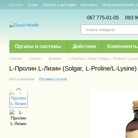
Перейти к основному контенту
Каталог
О нас
Оплата и доставка
Контакты
Пользовательское 
Новости и акции
Статьи
067 775-01-05
093 9
Органы и системы
Действие
Компонент
Главная
Каталог
Добавки
L-Пролин L-Лизин (Solgar, L-Proline/L-Lysine
L-Пролин L-Лизин (Solgar, L-Proline/L-Lysine)
Нет в наличии
Оставить отзыв