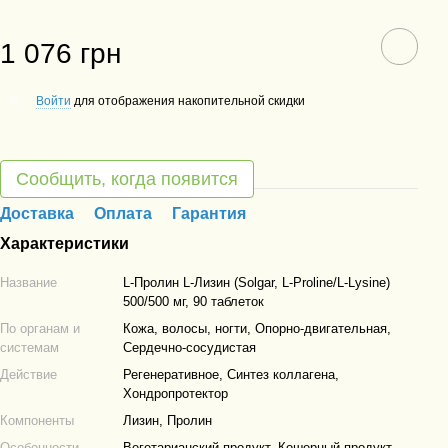
1 076 грн
Войти
для отображения накопительной скидки
%
Сообщить, когда появится
Доставка
Оплата
Гарантия
Характеристики
Название
L-Пролин L-Лизин (Solgar, L-Proline/L-Lysine)
500/500 мг, 90 таблеток
По органам и
Кожа, волосы, ногти, Опорно-двигательная,
системам
Сердечно-сосудистая
Действие
Регенеративное, Синтез коллагена,
Хондропротектор
Компоненты
Лизин, Пролин
Особенности
Вегетарианский продукт, Кошерный продукт,