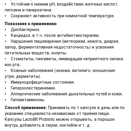
• Устойчив к низким pH, воздействию желчных кислот,
пепсина и панкреатина.
• Сохраняет активность при комнатной температуре.
Показания к применению
• Дисбактериоз.
• Кандидоз, в т.ч. после антибиотикотерапии.
• Нарушения пищеварения (метеоризм, изжога, диарея,
запор, ферментативная недостаточность) и усвоения
питательных веществ, колиты.
• Стоматиты, гингивиты, ликвидация неприятного запаха
изо рта.
• Кожные заболевания (экзема, витилиго, юношеские
утри, дерматиты).
• Иммунодефицитные состояния.
• Гиперхолестеринемия.
• Аллергические заболевания дыхательных путей и кожи.
• Гиповитаминозы.
Способ применения:
Принимать по 1 капсуле в день или по
указанию специалиста независимо от приёма пищи.
Капсулы LactoBif Probiotic можно открывать, а порошок
внутрь добавлять в смузи, коктейли и т. д.