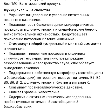
Без ГМО. Вегетарианский продукт.
Функциональные свойства
• Улучшает пищеварение и усвоение питательных
веществ в кишечнике.
• Подавляет рост болезнетворных микроорганизмов,
продуцируя молочную кислоту и специфические белки с
антибактериальной активностью. Предотвращает
прилипание патогенов к стенке кишечника.
• Стимулирует общий гуморальный и местный иммунитет
в кишечнике.
• Подавляет гнилостные процессы в кишечнике,
стимулирует его перистальтику, предупреждает
газообразование и расстройство стула, способствует
выведению токсинов.
• Поддерживает собственную микрофлору (лактобациллы
и бифидобактерии), которая синтезирует витамины В1, В2,
В5, В6, В12, фолиевую кислоту, биотин и витамин К.
• Оказывает противоаллергическое действие.
• Снижает уровень холестерина.
• Содержит 8 активных клинически-исследованных
пробиотических штаммов: 5 лактобацилл и 3
бифидобактерии.