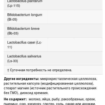
Lactobacillus plantarum
(Lp-115)
Bifidobacterium longum
(Bl-05)
Bifidobacterium breve
(Bb-03)
Lactobacillus casei (Lc-
11)
Lactobacillus salivarius
(Ls-33)
† Суточная потребность не определена.
Другие ингредиенты:
микрокристаллическая целлюлоза,
растительная капсула (модифицированная целлюлоза),
стеарат магния (источник растительного происхождения
без ГМО), диоксид кремния.
Не содержит:
молоко, яйца, рыбу, ракообразных, орехи,
пшеницу, сою, кукурузу, глютен, соль, сахар или дрожжи.