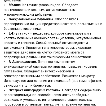
•
Малина
. Источник флавоноидов. Обладает
противовоспалительным, антиоксидантным,
жаропонижающим действием.
•
Панкреатические ферменты.
Способствуют
перевариванию пищи и предотвращают процессы гниения и
брожения в кишечнике.
•
L-Глутатион
– вещество, которое синтезируется в
клетках печени из аминокислот L-цистеина, L-глутаминовой
кислоты и глицина. Самый сильный антиоксидант и
детоксикант. Является гепатопротектором, оказывает
защитное действие на клетки головного мозга от
повреждения различными токсическими веществами.
•
N-Ацетилцистеин.
Является компонентом
антиоксидантной системы организма, повышает уровень
глутатиона. Обладает антитоксическими и
гепатопротективными свойствами. Разжижает мокроту.
Используется для лечения интоксикаций (ацетаминофеном,
свинцом и т. д.) и бронхитов.
•
Экстракт виноградных косточек.
Благодаря содержанию
проантоцианидинов способен связывать свободные
радикалы и уменьшать интенсивность окислительных
процессов в организме, замедляет старение организма,