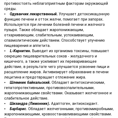
противостоять неблагоприятным факторам окружающей
среды.
•
Одуванчик лекарственный.
Улучшает детоксикацонную
функцию печени и отток желчи, помогает при запорах.
Используется при лечении болезней печени и желчного
пузыря. Также обладает жаропонижающим,
отхаркивающим, слабительным, успокаивающим,
спазмолитическим действием. Способствует улучению
пищеварения и аппетита.
•
L-Карнитин.
Выводит из организма токсины, повышает
секрецию пищеварительных соков - желудочного и
кишечного, а также усиливает их переваривающее
действие, в результате чего улучшается усвоение пищи и
расщепление жиров. Активизирует образование в печени
лецитина и предотвращает отложение жира.
•
Шлемник байкальский.
Обладает антитоксическими,
гепатопротективными, противовоспалительными,
жаропонижающими свойствами. Оказывает желчегонное и
слабительное действие.
•
Шизандра (Лимонник).
Адаптоген, антиоксидант.
•
Барбарис
. Обладает желчегонными, противомикробными,
жаропонижающими, кровоостанавливающими свойствами.