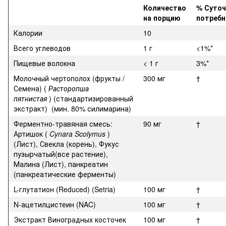
Количество
% Суточ
на порцию
потребн
Калории
10
Всего углеводов
1 г
<1%*
Пищевые волокна
< 1 г
3%*
Молочный чертополох (фрукты /
300 мг
†
Семена) (
Расторопша
пятнистая
) (стандартизированный
экстракт) (мин. 80% силимарина)
Ферментно-травяная смесь:
90 мг
†
Артишок (
Cynara Scolymus
)
(Лист), Свекла (корень), Фукус
пузырчатый(все растение),
Малина (Лист), панкреатин
(панкреатические ферменты)
L-глутатион (Reduced) (Setria)
100 мг
†
N-ацетилцистеин (NAC)
100 мг
†
Экстракт Виноградных косточек
100 мг
†