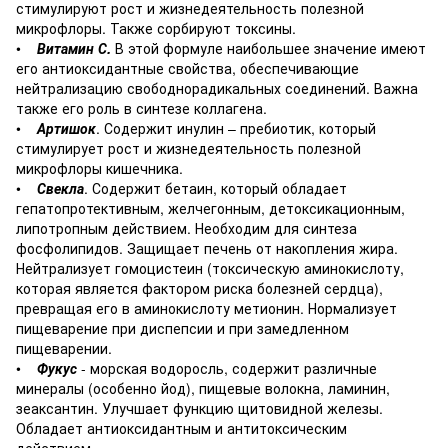
стимулируют рост и жизнедеятельность полезной
микрофлоры. Также сорбируют токсины.
•
Витамин С.
В этой формуле наибольшее значение имеют
его антиоксидантные свойства, обеспечивающие
нейтрализацию свободнорадикальных соединений. Важна
также его роль в синтезе коллагена.
•
Артишок
. Содержит инулин – пребиотик, который
стимулирует рост и жизнедеятельность полезной
микрофлоры кишечника.
•
Свекла
. Содержит бетаин, который обладает
гепатопротективным, желчегонным, детоксикационным,
липотропным действием. Необходим для синтеза
фосфолипидов. Защищает печень от накопления жира.
Нейтрализует гомоцистеин (токсическую аминокислоту,
которая является фактором риска болезней сердца),
превращая его в аминокислоту метионин. Нормализует
пищеварение при диспепсии и при замедленном
пищеварении.
•
Фукус
- морская водоросль, содержит различные
минералы (особенно йод), пищевые волокна, ламинин,
зеаксантин. Улучшает функцию щитовидной железы.
Обладает антиоксидантным и антитоксическим
действием.