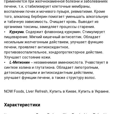
Применяется при желчнокаменной болезни и заболеваниях
печени, т.к. стабилизирует клеточные мембраны,
воспалении почек и мочевого пузыря, ревматизме. Кроме
того, алкалоид берберин помогает уменьшать алкогольную
и табачную зависимость. Очищает кровь. Выводит из
организма токсины, замедляет процессы старения.
•
Куркума
. Содержит флавоноид куркумин. Стимулирует
пищеварение. Мягкий кишечный антисептик. Обладает
несильным желчегонным действием, улучшает функцию
печени, проявляет антиоксидантное,
противовоспалительное, хондропротекторное действие.
Улучшает состояние кожи.
•
L-Метионин
– незаменимая аминокислота. Учавствует в
синтезе холина и глутатиона. Обладает липотропным,
детоксицирующим и антиоксидантным действием,
улучшает функции печени, а также структуру волос.
NOW Foods, Liver Refresh, Купить в Киеве, Купить в Украине.
Характеристики