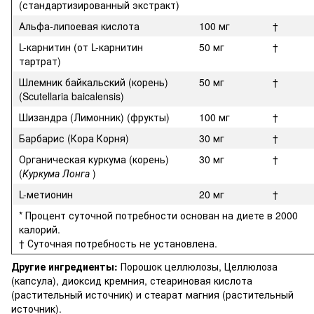
(стандартизированный экстракт)
Альфа-липоевая кислота
100 мг
†
L-карнитин (от L-карнитин
50 мг
†
тартрат)
Шлемник байкальский (корень)
50 мг
†
(Scutellaria baicalensis)
Шизандра (Лимонник) (фрукты)
100 мг
†
Барбарис (Кора Корня)
30 мг
†
Органическая куркума (корень)
30 мг
†
(
Куркума Лонга
)
L-метионин
20 мг
†
* Процент суточной потребности основан на диете в 2000
калорий.
† Суточная потребность не установлена.
Другие ингредиенты:
Порошок целлюлозы, Целлюлоза
(капсула), диоксид кремния, стеариновая кислота
(растительный источник) и стеарат магния (растительный
источник).