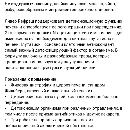
Не содержит:
пшеницу, клейковину, сою, молоко, яйца,
рыбу, ракообразных и ингредиентов орехового дерева.
Ливер Рефреш поддерживает детоксикационную функцию
печени и способствует её регенерации при повреждениях.
Эта формула содержит N-ацетил цистеин и метионин - две
аминокислоты, необходимые для синтеза глутатиона в
печени. Глутатион - основной клеточный антиоксидант,
самый важный детоксицирующий фактор в организме. В
формулу включены и разнообразные травы, которые
традиционно используются для улучшения и
восстановления структуры и функций печени.
Показания к применению
• Жировая дистрофия и цирроз печени, синдром
Жильбера, вирусный и алкогольный гепатит.
• Дискинезия желчных путей, желчнокаменная болезнь,
переедание.
• Детоксикация организма при различных отравлениях, в
том числе после приема антибиотиков и других лекарств.
• При работе на вредных производствах и в
неблагоприятной экологической обстановке.