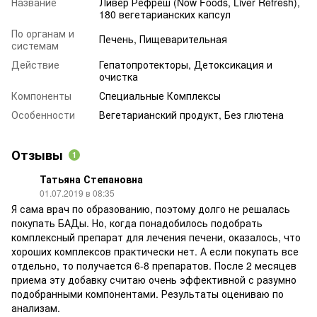
Название
Ливер Рефреш (Now Foods, Liver Refresh),
180 вегетарианских капсул
По органам и
Печень, Пищеварительная
системам
Действие
Гепатопротекторы, Детоксикация и
очистка
Компоненты
Специальные Комплексы
Особенности
Вегетарианский продукт, Без глютена
Отзывы
1
Татьяна Степановна
01.07.2019 в 08:35
Я сама врач по образованию, поэтому долго не решалась
покупать БАДы. Но, когда понадобилось подобрать
комплексный препарат для лечения печени, оказалось, что
хороших комплексов практически нет. А если покупать все
отдельно, то получается 6-8 препаратов. После 2 месяцев
приема эту добавку считаю очень эффективной с разумно
подобранными компонентами. Результаты оцениваю по
анализам.