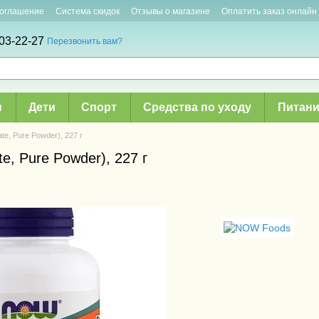
соглашение
Система скидок
Отзывы о магазине
Оплатить заказ онлайн
03-22-27
Перезвонить вам?
ы
Дети
Спорт
Средства по уходу
Питани
e, Pure Powder), 227 г
e, Pure Powder), 227 г