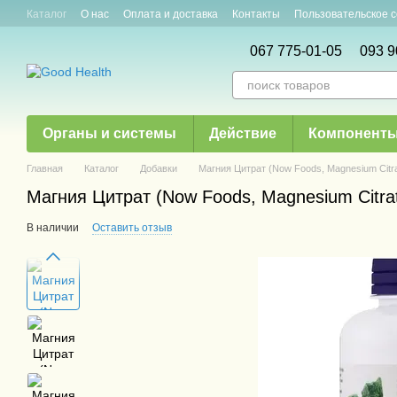
Перейти к основному контенту
Каталог
О нас
Оплата и доставка
Контакты
Пользовательское 
Новости и акции
Статьи
067 775-01-05
093 9
Органы и системы
Действие
Компонент
Главная
Каталог
Добавки
Магния Цитрат (Now Foods, Magnesium Citrat
Магния Цитрат (Now Foods, Magnesium Citrat
В наличии
Оставить отзыв