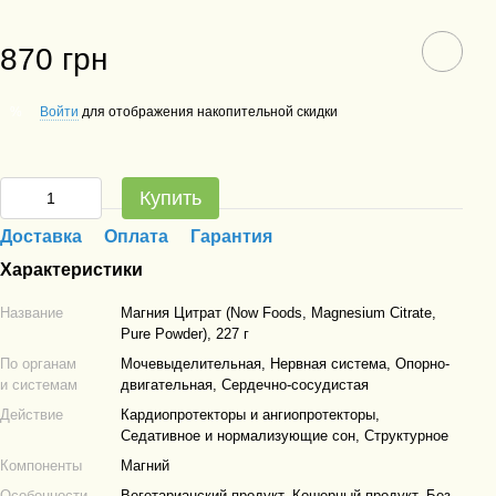
870 грн
Войти
для отображения накопительной скидки
%
Купить
Доставка
Оплата
Гарантия
Характеристики
Название
Магния Цитрат (Now Foods, Magnesium Citrate,
Pure Powder), 227 г
По органам
Мочевыделительная, Нервная система, Опорно-
и системам
двигательная, Сердечно-сосудистая
Действие
Кардиопротекторы и ангиопротекторы,
Седативное и нормализующие сон, Структурное
Компоненты
Магний
Особенности
Вегетарианский продукт, Кошерный продукт, Без