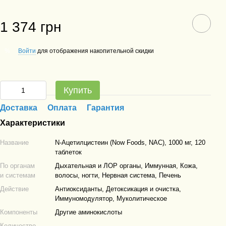
1 374 грн
Войти
для отображения накопительной скидки
%
Купить
Доставка
Оплата
Гарантия
Характеристики
Название
N-Ацетилцистеин (Now Foods, NAC), 1000 мг, 120
таблеток
По органам
Дыхательная и ЛОР органы, Иммунная, Кожа,
и системам
волосы, ногти, Нервная система, Печень
Действие
Антиоксиданты, Детоксикация и очистка,
Иммуномодулятор, Муколитическое
Компоненты
Другие аминокислоты
Количество