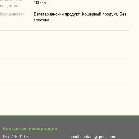
1000 мг
вещества
Особенности
Вегетарианский продукт, Кошерный продукт, Без
глютена
Контактная информация
067 775-01-05
goodhcontact@gmail.com