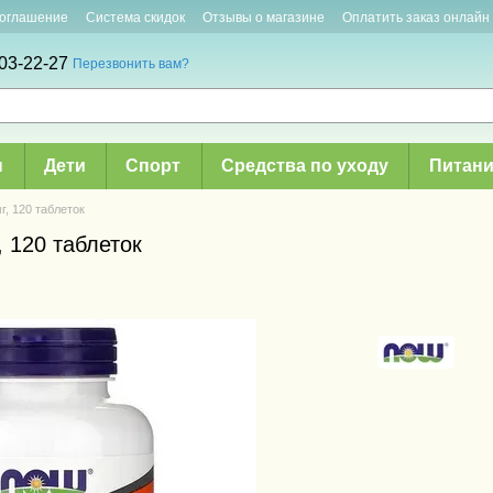
соглашение
Система скидок
Отзывы о магазине
Оплатить заказ онлайн
03-22-27
Перезвонить вам?
ы
Дети
Спорт
Средства по уходу
Питани
г, 120 таблеток
 120 таблеток