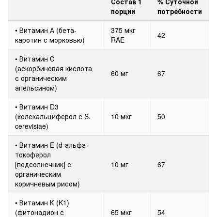
Состав 1
% Суточной
порции
потребности
• Витамин А (бета-
375 мкг
42
каротин с морковью)
RAE
• Витамин С
(аскорбиновая кислота
60 мг
67
с органическим
апельсином)
• Витамин D3
(холекальциферол с S.
10 мкг
50
cerevisiae)
• Витамин E (d-альфа-
токоферол
[подсолнечник] с
10 мг
67
органическим
коричневым рисом)
• Витамин К (K1)
(фитонадион с
65 мкг
54