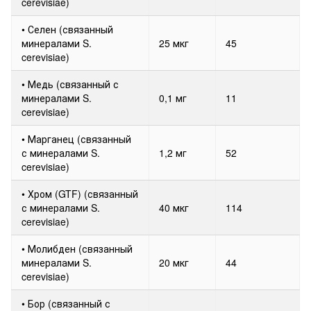
cerevisiae)
• Селен (связанный
минералами S.
25 мкг
45
cerevisiae)
• Медь (связанный с
минералами S.
0,1 мг
11
cerevisiae)
• Марганец (связанный
с минералами S.
1,2 мг
52
cerevisiae)
• Хром (GTF) (связанный
с минералами S.
40 мкг
114
cerevisiae)
• Молибден (связанный
минералами S.
20 мкг
44
cerevisiae)
• Бор (связанный с