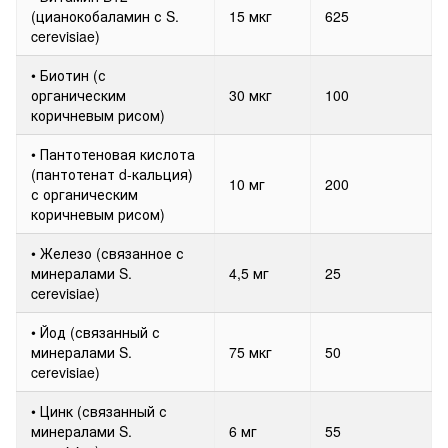
(цианокобаламин с S.
15 мкг
625
cerevisiae)
• Биотин (с
органическим
30 мкг
100
коричневым рисом)
• Пантотеновая кислота
(пантотенат d-кальция)
10 мг
200
с органическим
коричневым рисом)
• Железо (связанное с
минералами S.
4,5 мг
25
cerevisiae)
• Йод (связанный с
минералами S.
75 мкг
50
cerevisiae)
• Цинк (связанный с
минералами S.
6 мг
55