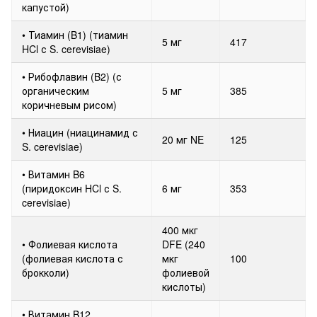
капустой)
• Тиамин (B1) (тиамин
5 мг
417
HCl с S. cerevisiae)
• Рибофлавин (B2) (с
органическим
5 мг
385
коричневым рисом)
• Ниацин (ниацинамид с
20 мг NE
125
S. cerevisiae)
• Витамин B6
(пиридоксин HCl с S.
6 мг
353
cerevisiae)
400 мкг
• Фолиевая кислота
DFE (240
(фолиевая кислота с
мкг
100
брокколи)
фолиевой
кислоты)
• Витамин B12