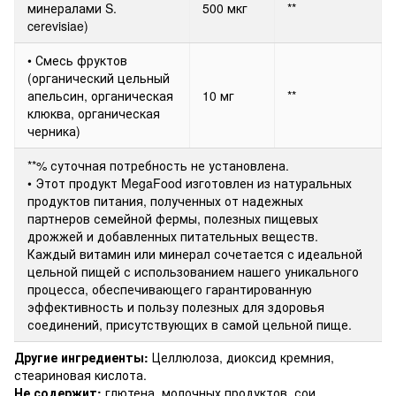
минералами S.
500 мкг
**
cerevisiae)
• Смесь фруктов
(органический цельный
апельсин, органическая
10 мг
**
клюква, органическая
черника)
**% суточная потребность не установлена.
• Этот продукт MegaFood изготовлен из натуральных
продуктов питания, полученных от надежных
партнеров семейной фермы, полезных пищевых
дрожжей и добавленных питательных веществ.
Каждый витамин или минерал сочетается с идеальной
цельной пищей с использованием нашего уникального
процесса, обеспечивающего гарантированную
эффективность и пользу полезных для здоровья
соединений, присутствующих в самой цельной пище.
Другие ингредиенты:
Целлюлоза, диоксид кремния,
стеариновая кислота.
Не содержит:
глютена, молочных продуктов, сои,