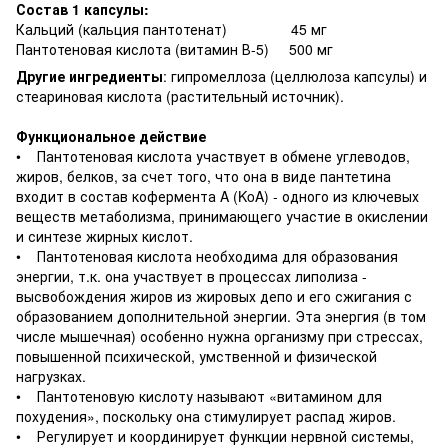
Состав 1 капсулы:
Кальций (кальция пантотенат) 45 мг
Пантотеновая кислота (витамин В-5) 500 мг
Другие ингредиенты
: гипромеллоза (целлюлоза капсулы) и
стеариновая кислота (растительный источник).
Функциональное действие
• Пантотеновая кислота участвует в обмене углеводов,
жиров, белков, за счет того, что она в виде пантетина
входит в состав кофермента A (KoA) - одного из ключевых
веществ метаболизма, принимающего участие в окислении
и синтезе жирных кислот.
• Пантотеновая кислота необходима для образования
энергии, т.к. она участвует в процессах липолиза -
высвобождения жиров из жировых депо и его сжигания с
образованием дополнительной энергии. Эта энергия (в том
числе мышечная) особенно нужна организму при стрессах,
повышенной психической, умственной и физической
нагрузках.
• Пантотеновую кислоту называют «витамином для
похудения», поскольку она стимулирует распад жиров.
• Регулирует и координирует функции нервной системы,