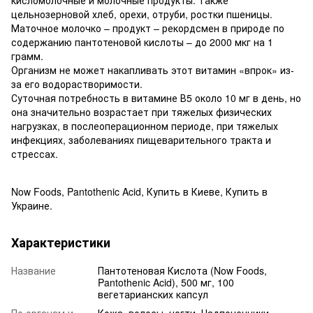
цельнозерновой хлеб, орехи, отруби, ростки пшеницы.
Маточное молочко – продукт – рекордсмен в природе по
содержанию пантотеновой кислоты – до 2000 мкг на 1
грамм.
Организм не может накапливать этот витамин «впрок» из-
за его водорастворимости.
Суточная потребность в витамине В5 около 10 мг в день, но
она значительно возрастает при тяжелых физических
нагрузках, в послеоперационном периоде, при тяжелых
инфекциях, заболеваниях пищеварительного тракта и
стрессах.
Now Foods, Pantothenic Acid, Купить в Киеве, Купить в
Украине.
Характеристики
Название
Пантотеновая Кислота (Now Foods,
Pantothenic Acid), 500 мг, 100
вегетарианских капсул
По органам и
Кожа, волосы, ногти, Надпочечники,