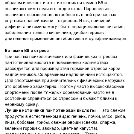
образом иссякает и этот источник витамина В5 и
возникают симптомы его недостатка. Параллельно
возникает повышенная потребность в ней при частых
спутниках нашей жизни – стрессах. Итак, причиной
дефицита витамина могут быть нерациональное питание,
заболевания тонкого кишечника, дисбактериозы,
длительное применение антибиотиков и сульфаниламидов.
Витамин В5 и стресс
При частых психологических или физических стрессах
пантотеновая кислота в повышенных количествах
расходуется для производства гормонов стресса корой
надпочечников. Со временем надпочечники истощаются.
Для спортсменов при значительных физических нагрузках
это особенно характерно. Поэтому часто высококлассные
спортсмены после тяжелых соревнований часто не в
состоянии справиться со стрессом и бывают близки к
нервному срыву.
Лучшие источники пантотеновой кислоты
— это свежие
продукты в естественном виде: печень, почки, мясо, рыба,
яйца, бобовые, грибы, свежие овощи (свекла, спаржа,
зеленый горошек, авокадо, цветная капуста),
кисломолочные и молочные продукты. Также