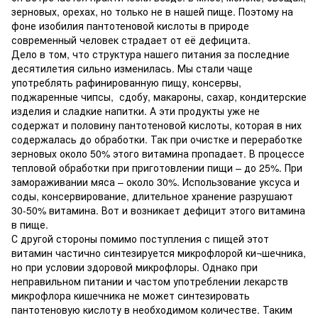
зерновых, орехах, но только не в нашей пище. Поэтому на
фоне изобилия пантотеновой кислоты в природе
современный человек страдает от её дефицита.
Дело в том, что структура нашего питания за последние
десятилетия сильно изменилась. Мы стали чаще
употреблять рафинированную пищу, консервы,
поджаренные чипсы, сдобу, макароны, сахар, кондитерские
изделия и сладкие напитки. А эти продукты уже не
содержат и половину пантотеновой кислоты, которая в них
содержалась до обработки. Так при очистке и переработке
зерновых около 50% этого витамина пропадает. В процессе
тепловой обработки при приготовлении пищи – до 25%. При
замораживании мяса – около 30%. Использование уксуса и
соды, консервирование, длительное хранение разрушают
30-50% витамина. Вот и возникает дефицит этого витамина
в пище.
С другой стороны помимо поступления с пищей этот
витамин частично синтезируется микрофлорой ки¬шечника,
но при условии здоровой микрофлоры. Однако при
неправильном питании и частом употреблении лекарств
микрофлора кишечника не может синтезировать
пантотеновую кислоту в необходимом количестве. Таким