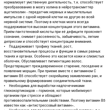
нормализует умственную деятельность, т.к. способствует
преобразованию в мозгу холина в нейротрансмиттер
ацетилхолин - передатчик нервных и мыслительных
импульсов с одной нервной клетки на другую во всей
нервной системе. Поэтому в клетках мозга всегда
поддерживается высокая концентрация этого витамина.
Приём пантотеновой кислоты при её дефиците проясняет
сознание, снимает рассеянность, забывчивость, легкие
депрессии и способствует концентрации внимания.
• Поддерживает трофику тканей, рост,
восстановительные процессы и функции в самых разных
тканях и органах. Особенно это касается кожи и слизистых
оболочек. Обуславливает пигментацию волос.
Предотвращает преждевременное старение, поседение и
появление морщин. При приеме вместе с витамином С
витамин В5 способствует скорейшему заживлению ран, и
правильному формированию соединительной ткани.
• Необходима для выработки надпочечниками
глюкокортикоидов – гормонов, которые мобилизуют
организм при стрессе и обладают
противовоспалительными свойствами. Поэтому витамин В5
известен как «антистрессовый витамин».
• Необходима для поддержания иммунной системы, т.к.