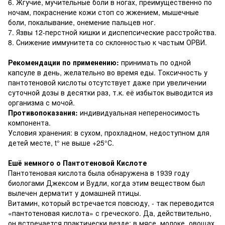
6. Жгучие, мучительные боли в ногах, преимущественно по
ночам, покраснение кожи стоп со жжением, мышечные
боли, покалывание, онемение пальцев ног.
7. Язвы 12-перстной кишки и диспепсические расстройства.
8. Снижение иммунитета со склонностью к частым ОРВИ.
Рекомендации по применению:
принимать по одной
капсуле в день, желательно во время еды. Токсичность у
пантотеновой кислоты отсутствует даже при увеличении
суточной дозы в десятки раз, т.к. её избыток выводится из
организма с мочой.
Противопоказания:
индивидуальная непереносимость
компонента.
Условия хранения: в сухом, прохладном, недоступном для
детей месте, t° не выше +25°С.
Ешё немного о Пантотеновой Кислоте
Пантотеновая кислота была обнаружена в 1939 году
биологами Джексом и Вудли, когда этим веществом был
вылечен дерматит у домашней птицы.
Витамин, который встречается повсюду, - так переводится
«пантотеновая кислота» с греческого. Да, действительно,
он встречается практически везде: в мясе, молоке, овощах,