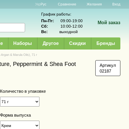
Сравнение
Укр
Рус
Желания
Вход
График работы:
Пн-Пт:
09:00-19:00
Мой заказ
Сб:
10:00-12:00
Вс:
выходной
е
Наборы
Другое
Скидки
Бренды
rgan & Marula Oils), 71 г
ure, Peppermint & Shea Foot
Артикул
02187
Количество в упаковке
Форма выпуска