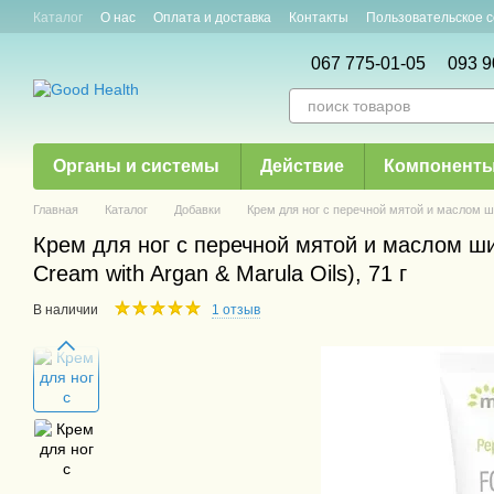
Перейти к основному контенту
Каталог
О нас
Оплата и доставка
Контакты
Пользовательское 
Новости и акции
Статьи
067 775-01-05
093 9
Органы и системы
Действие
Компонент
Главная
Каталог
Добавки
Крем для ног с перечной мятой и маслом ши
Крем для ног с перечной мятой и маслом ши
Cream with Argan & Marula Oils), 71 г
В наличии
1 отзыв