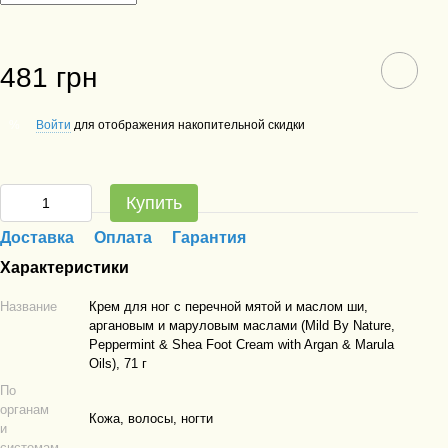
481 грн
Войти
для отображения накопительной скидки
%
Купить
Доставка
Оплата
Гарантия
Характеристики
Название
Крем для ног с перечной мятой и маслом ши,
аргановым и маруловым маслами (Mild By Nature,
Peppermint & Shea Foot Cream with Argan & Marula
Oils), 71 г
По
органам
Кожа, волосы, ногти
и
системам