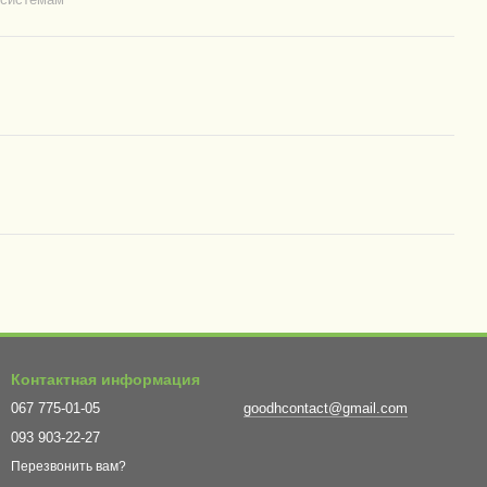
Контактная информация
067 775-01-05
goodhcontact@gmail.com
093 903-22-27
Перезвонить вам?