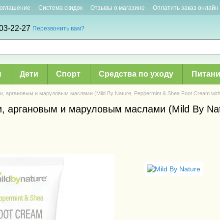
соглашение
Система скидок
Отзывы о магазине
Оплатить заказ онлайн
03-22-27
Перезвонить вам?
ы
Дети
Спорт
Средства по уходу
Питани
, аргановым и маруловым маслами (Mild By Nature, Peppermint & Shea Foot Cream with A
, аргановым и маруловым маслами (Mild By Nat