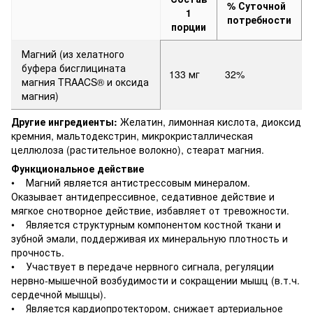
% Суточной
1
потребности
порции
Магний (из хелатного
буфера бисглицината
133 мг
32%
магния TRAACS® и оксида
магния)
Другие ингредиенты:
Желатин, лимонная кислота, диоксид
кремния, мальтодекстрин, микрокристаллическая
целлюлоза (растительное волокно), стеарат магния.
Функциональное действие
• Магний является антистрессовым минералом.
Оказывает антидепрессивное, седативное действие и
мягкое снотворное действие, избавляет от тревожности.
• Является структурным компонентом костной ткани и
зубной эмали, поддерживая их минеральную плотность и
прочность.
• Участвует в передаче нервного сигнала, регуляции
нервно-мышечной возбудимости и сокращении мышц (в.т.ч.
сердечной мышцы).
• Является кардиопротектором, снижает артериальное