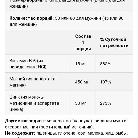
женщин)
Количество порций:
30 или 60 для мужчин (45 или 90
для женщин)
Состав
% Суточной
1
потребности
порции
Витамин B-6 (из
15 мг
882%
пиридоксина HCl)
Магний (из аспартата
450 мг
107%
магния)
Цинк (из моно-L-
метионина и аспартата
30 мг
273%
цинка)
Другие ингредиенты:
желатин (капсула), рисовая мука и
стеарат магния (растительный источник).
Не содержит:
пшеницы, глютена, сои, молока, яиц, рыбы,