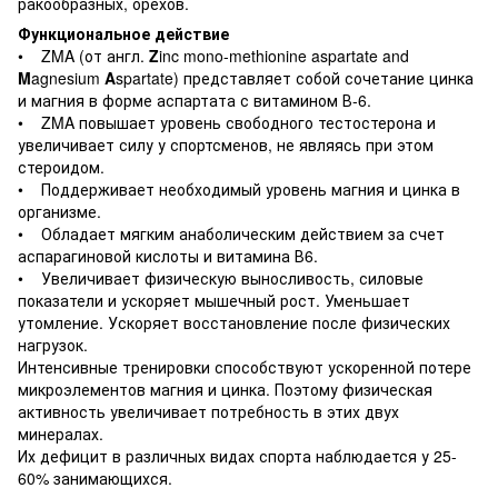
ракообразных, орехов.
Функциональное действие
• ZMA (от англ.
Z
inc mono-methionine aspartate and
M
agnesium
A
spartate) представляет собой сочетание цинка
и магния в форме аспартата с витамином В-6.
• ZMA повышает уровень свободного тестостерона и
увеличивает силу у спортсменов, не являясь при этом
стероидом.
• Поддерживает необходимый уровень магния и цинка в
организме.
• Обладает мягким анаболическим действием за счет
аспарагиновой кислоты и витамина В6.
• Увеличивает физическую выносливость, силовые
показатели и ускоряет мышечный рост. Уменьшает
утомление. Ускоряет восстановление после физических
нагрузок.
Интенсивные тренировки способствуют ускоренной потере
микроэлементов магния и цинка. Поэтому физическая
активность увеличивает потребность в этих двух
минералах.
Их дефицит в различных видах спорта наблюдается у 25-
60% занимающихся.