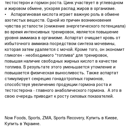
тестостерон и гормон роста. Цинк участвует в углеводном
и жировом обмене, ускоряя распад жиров в организме.
• Аспарагиновая кислота играет важную роль в обмене
азотистых веществ. Одной из причин возникновения
чувства усталости (снижение энергетического потенциала)
во время интенсивных тренировок, является повышение
уровня аммиака в организме. Аспартат очищает кровь от
избыточного аммиака посредством синтеза мочевины,
которая затем удаляется с мочой. Кроме того, он экономит
гликоген - необходимого "топлива" для тренировок,
повышая наличие свободных жирных кислот в качестве
топлива. В результате этого уменьшается утомление и
повышается физическая выносливость. Также аспартат
стимулирует секрецию гонадотропных гормонов,
способствуя увеличению продукции гормона роста и
тестостерона - главного анаболического гормона. А это в
свою очередь приводит к росту силовых показателей.
Now Foods, Sports, ZMA, Sports Recovery, Купить в Киеве,
Купить в Украине.