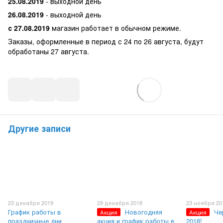
25.08.2019
- выходной день
26.08.2019
- выходной день
с 27.08.2019
магазин работает в обычном режиме.
Заказы, оформленные в период с 24 по 26 августа, будут
обработаны 27 августа.
Другие записи
23 декабря 2019
29 декабря 2018
23 ноября 20
График работы в
Новогодняя
Че
Акция
Акция
праздничные дни
акция и график работы в
2018!