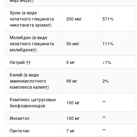
Хром (в виде
хелатного глицината
200 мкг
571%
никотината хрома†)
Молибден (в виде
хелатного глицината
50 мкг
111%
молибдена†)
Натрий ††
5 мг
<1%
Калий (в виде
аминокислотного
99 мг
2%
комплекса калия†)
Комплекс цитрусовых
100 мг
**
биофлавоноидов
Инозитол
100 мг
**
Пантетин
7 мг
**