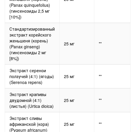
(Panax quinquefolius)
(гинсенозиды 2,5 мг
[10%])
Стандартизированный
экстракт корейского
женьшеня (корень)
25 мг
**
(Panax ginseng)
(гинсенозиды 2 мг
[8%])
Экстракт серенои
ползучей (4:1) (ягоды)
25 мг
**
(Serenoa repens)
Экстракт крапивы
двудомной (4:1)
25 мг
**
(листья) (Urtica dioica)
Экстракт сливы
африканской (кора)
25 мг
**
(Pygeum africanum)