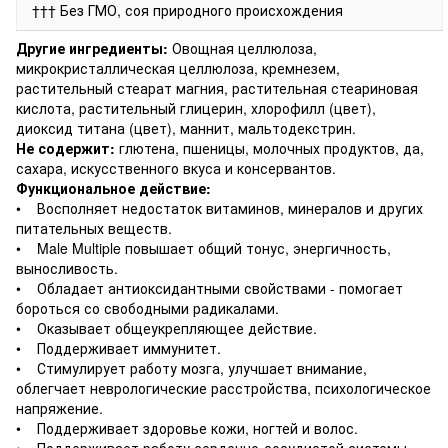
††† Без ГМО, соя природного происхождения
Другие ингредиенты:
Овощная целлюлоза,
микрокристаллическая целлюлоза, кремнезем,
растительный стеарат магния, растительная стеариновая
кислота, растительный глицерин, хлорофилл (цвет),
диоксид титана (цвет), маннит, мальтодекстрин.
Не содержит:
глютена, пшеницы, молочных продуктов, да,
сахара, искусственного вкуса и консервантов.
Функциональное действие:
• Восполняет недостаток витаминов, минералов и других
питательных веществ.
• Male Multiple повышает общий тонус, энергичность,
выносливость.
• Обладает антиоксидантными свойствами - помогает
бороться со свободными радикалами.
• Оказывает общеукрепляющее действие.
• Поддерживает иммунитет.
• Стимулирует работу мозга, улучшает внимание,
облегчает неврологические расстройства, психологическое
напряжение.
• Поддерживает здоровье кожи, ногтей и волос.
• Поддерживает работу сердечно-сосудистой системы,