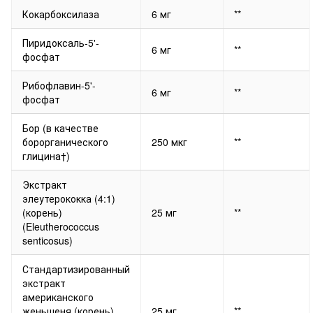
Кокарбоксилаза
6 мг
**
Пиридоксаль-5'-
6 мг
**
фосфат
Рибофлавин-5'-
6 мг
**
фосфат
Бор (в качестве
борорганического
250 мкг
**
глицина†)
Экстракт
элеутерококка (4:1)
(корень)
25 мг
**
(Eleutherococcus
senticosus)
Стандартизированный
экстракт
американского
женьшеня (корень)
25 мг
**