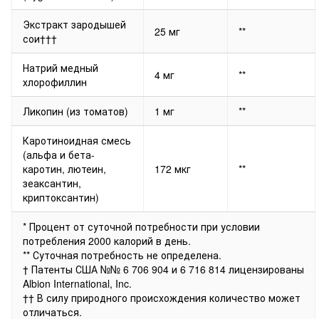
Экстракт зародышей
25 мг
**
сои†††
Натрий медный
4 мг
**
хлорофиллин
Ликопин (из томатов)
1 мг
**
Каротиноидная смесь
(альфа и бета-
каротин, лютеин,
172 мкг
**
зеаксантин,
криптоксантин)
* Процент от суточной потребности при условии
потребления 2000 калорий в день.
** Суточная потребность не определена.
† Патенты США №№ 6 706 904 и 6 716 814 лицензированы
Albion International, Inc.
†† В силу природного происхождения количество может
отличаться.