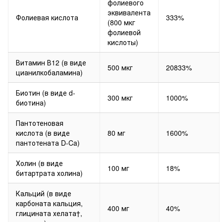
фолиевого
эквивалента
Фолиевая кислота
333%
(800 мкг
фолиевой
кислоты)
Витамин В12 (в виде
500 мкг
20833%
цианилкобаламина)
Биотин (в виде d-
300 мкг
1000%
биотина)
Пантотеновая
кислота (в виде
80 мг
1600%
пантотената D-Ca)
Холин (в виде
100 мг
18%
битартрата холина)
Кальций (в виде
карбоната кальция,
400 мг
40%
глицината хелата†,