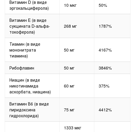
Витамин D (в виде
10 мкг
50%
эргокальциферола)
Витамин E (в виде
сукцината D-альфа-
268 мг
1787%
токоферола)
Тиамин (в виде
мононитрата
50 мг
4167%
тиамина)
Рибофлавин
50 мг
3846%
Ниацин (в виде
никотинамида
60 мг
375%
аскорбата, ниацина)
Витамин В6 (в виде
пиридоксина
75 мг
4412%
гидрохлорида)
1333 мкг