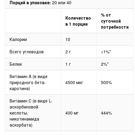
Порций в упаковке:
20 или 40
% от
Количество
суточной
в 1 порции
потребности
Калории
10
Всего углеводов
2 г
<1%*
Белки
1 г
2%*
Витамин A (в виде
природного бета-
4500 мкг
500%
каротина)
Витамин С (в виде L-
аскорбиновой
кислоты,
400 мг
444%
никотинамида
аскорбата)