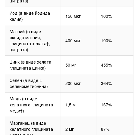
цитрата)
Йод (в виде йодида
150 мкг
100%
калия)
Магний (в виде
оксида магния,
400 мкг
100%
глицината хелата†,
цитрата)
Цинк (в виде хелата
50 мг
455%
глицината цинка)
Селен (в виде L-
200 мкг
364%
селенометионина)
Медь (в виде
хелатного глицината
1,5 мг
167%
меди†)
Марганец (в виде
хелатного глицината
2 мг
87%
марганца†)