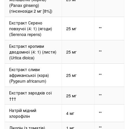
(Panax ginseng)
(гінсенозіди 2 мг [8%])
Екстракт Серено
повзучої (4: 1) (ягоди)
25 мг
**
(Serenoa repens)
Екстракт кропиви
дводомної (4: 1) (листя)
25 мг
**
(Urtica dioica)
Екстракт сливи
африканської (кора)
25 мг
**
(Pygeum africanum)
Екстракт зародків сої
25 мг
**
†††
Натрій мідний
4 мг
**
хлорофілін
Лікопін (з томатів)
1 мг
**