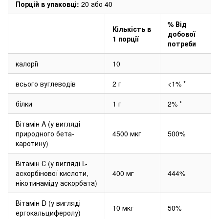
Порцій в упаковці:
20 або 40
% Від
Кількість в
добової
1 порції
потреби
калорії
10
всього вуглеводів
2 г
<1% *
білки
1 г
2% *
Вітамін A (у вигляді
природного бета-
4500 мкг
500%
каротину)
Вітамін С (у вигляді L-
аскорбінової кислоти,
400 мг
444%
нікотинаміду аскорбата)
Вітамін D (у вигляді
10 мкг
50%
ергокальциферолу)