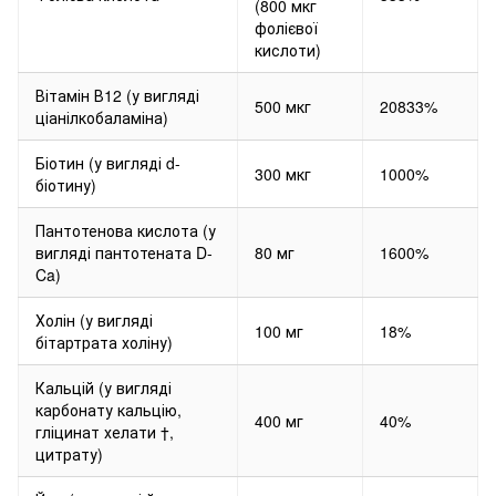
(800 мкг
фолієвої
кислоти)
Вітамін В12 (у вигляді
500 мкг
20833%
ціанілкобаламіна)
Біотин (у вигляді d-
300 мкг
1000%
біотину)
Пантотенова кислота (у
вигляді пантотената D-
80 мг
1600%
Ca)
Холін (у вигляді
100 мг
18%
бітартрата холіну)
Кальцій (у вигляді
карбонату кальцію,
400 мг
40%
гліцинат хелати †,
цитрату)