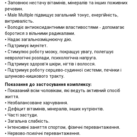
• Заповнює нестачу вітамінів, мінералів та інших поживних
речовин.
• Male Multiple підвищує загальний тонус, енергійність,
витривалість.
• Володіє антиоксидантними властивостями - допомагає
боротися з вільними радикалами.
• Надає загальнозміцнюючу дію.
• Підтримує імунітет.
• Стимулює роботу мозку, покращує увагу, полегшує
неврологічні розлади, психологічна напруга.
• Підтримує здоров'я шкіри, нігтів і волосся.
• Підтримує роботу серцево-судинної системи, печінки і
шлунково-кишкового тракту.
Показання до застосування комплексу:
• Показаний всім чоловікам, які ведуть активний спосіб
життя.
• Незбалансоване харчування.
• Дефіцит вітамінів, мінералів, інших нутрієнтів.
• Часті застуди.
• Загальна слабкість.
• Інтенсивні заняття спортом, фізичні перевантаження.
• Нервово-психічні перевантаження.