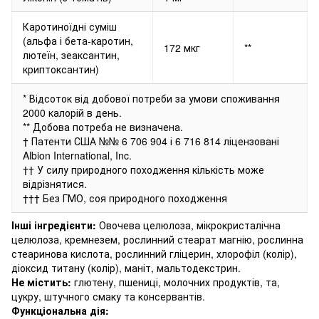
Каротиноїдні суміш
(альфа і бета-каротин,
172 мкг
**
лютеїн, зеаксантин,
криптоксантин)
* Відсоток від добової потреби за умови споживання
2000 калорій в день.
** Добова потреба не визначена.
† Патенти США №№ 6 706 904 і 6 716 814 ліцензовані
Albion International, Inc.
†† У силу природного походження кількість може
відрізнятися.
††† Без ГМО, соя природного походження
Інші інгредієнти:
Овочева целюлоза, мікрокристалічна
целюлоза, кремнезем, рослинний стеарат магнію, рослинна
стеаринова кислота, рослинний гліцерин, хлорофіл (колір),
діоксид титану (колір), маніт, мальтодекстрин.
Не містить:
глютену, пшениці, молочних продуктів, та,
цукру, штучного смаку та консервантів.
Функціональна дія: