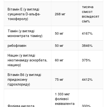
тисяча
Вітамін E (у вигляді
сімсот
сукцината D-альфа-
268 мг
вісімдесят
токоферолу)
сім%
Тіамін (у вигляді
50 мг
4167%
мононитрата тіаміну)
рибофлавін
50 мг
3846%
Ніацин (у вигляді
нікотинаміду аскорбата,
60 мг
375%
ніацину)
Вітамін В6 (у вигляді
піридоксину
75 мг
4412%
гідрохлориду)
1 333 мкг
фолієвої
еквівалента
Фолієва кислота
333%