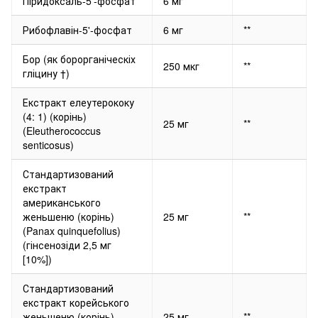
Піридоксаль-5'-фосфат
6 мг
**
Рибофлавін-5'-фосфат
6 мг
**
Бор (як борорганіческіх
250 мкг
**
гліцину †)
Екстракт елеутерококу
(4: 1) (корінь)
25 мг
**
(Eleutherococcus
senticosus)
Стандартизований
екстракт
американського
женьшеню (корінь)
25 мг
**
(Panax quinquefolius)
(гінсенозіди 2,5 мг
[10%])
Стандартизований
екстракт корейського
женьшеню (корінь)
25 мг
**