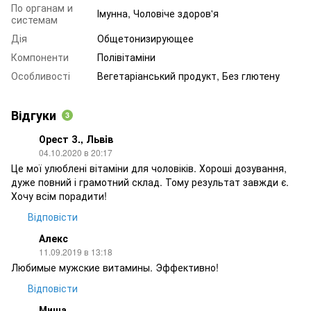
По органам и
Імунна, Чоловіче здоров'я
системам
Дія
Общетонизирующее
Компоненти
Полівітаміни
Особливості
Вегетаріанський продукт, Без глютену
Відгуки
3
Орест З., Львiв
04.10.2020 в 20:17
Це мої улюблені вітаміни для чоловіків. Хороші дозування,
дуже повний і грамотний склад. Тому результат завжди є.
Хочу всім порадити!
Відповісти
Алекс
11.09.2019 в 13:18
Любимые мужские витамины. Эффективно!
Відповісти
Миша