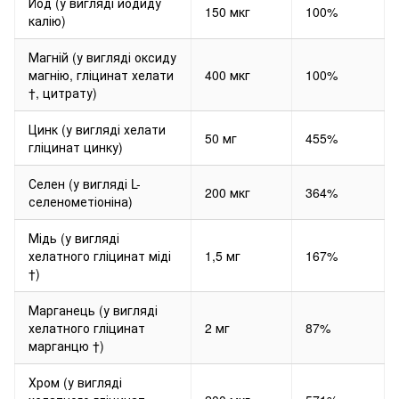
Йод (у вигляді йодиду
150 мкг
100%
калію)
Магній (у вигляді оксиду
магнію, гліцинат хелати
400 мкг
100%
†, цитрату)
Цинк (у вигляді хелати
50 мг
455%
гліцинат цинку)
Селен (у вигляді L-
200 мкг
364%
селенометіоніна)
Мідь (у вигляді
хелатного гліцинат міді
1,5 мг
167%
†)
Марганець (у вигляді
хелатного гліцинат
2 мг
87%
марганцю †)
Хром (у вигляді