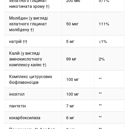
хелатного гліцинат
200 мкг
571%
никотината хрому †)
Молібден (у вигляді
хелатного гліцинат
50 мкг
111%
молібдену †)
натрій ††
5 мг
<1%
Калій (у вигляді
амінокислотного
99 мг
2%
комплексу калію †)
Комплекс цитрусових
100 мг
**
біофлавоноїдів
інозітол
100 мг
**
пантетін
7 мг
**
кокарбоксилаза
6 мг
**