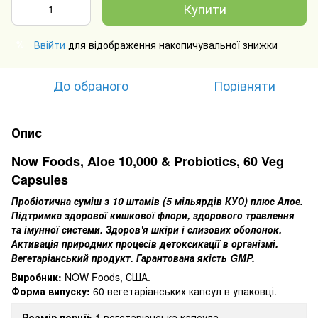
Купити
Ввійти
для відображення накопичувальної знижки
%
До обраного
Порівняти
Опис
Now Foods, Aloe 10,000 & Probiotics, 60 Veg
Capsules
Пробіотична суміш з 10 штамів (5 мільярдів КУО) плюс Алое.
Підтримка здорової кишкової флори, здорового травлення
та імунної системи.
Здоров'я шкіри і слизових оболонок.
Активація природних процесів детоксикації в організмі.
Вегетаріанський продукт.
Гарантована якість GMP.
Виробник:
NOW Foods, США.
Форма випуску:
60 вегетаріанських капсул в упаковці.
Розмір порції:
1 вегетаріанська капсула