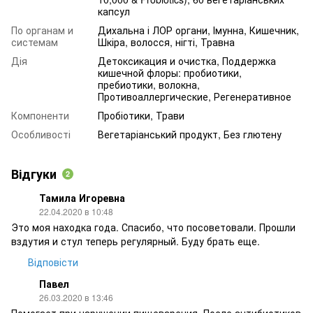
капсул
По органам и
Дихальна і ЛОР органи, Імунна, Кишечник,
системам
Шкіра, волосся, нігті, Травна
Дія
Детоксикация и очистка, Поддержка
кишечной флоры: пробиотики,
пребиотики, волокна,
Противоаллергические, Регенеративное
Компоненти
Пробіотики, Трави
Особливості
Вегетаріанський продукт, Без глютену
Відгуки
2
Тамила Игоревна
22.04.2020 в 10:48
Это моя находка года. Спасибо, что посоветовали. Прошли
вздутия и стул теперь регулярный. Буду брать еще.
Відповісти
Павел
26.03.2020 в 13:46
Помогает при нарушении пищеварения. После антибиотиков