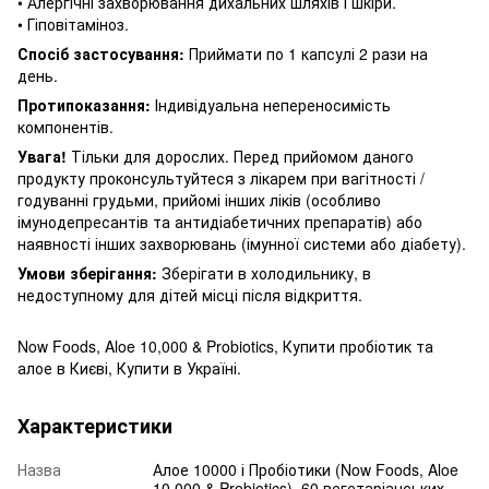
• Алергічні захворювання дихальних шляхів і шкіри.
• Гіповітаміноз.
Спосіб застосування:
Приймати по 1 капсулі 2 рази на
день.
Протипоказання:
Індивідуальна непереносимість
компонентів.
Увага!
Тільки для дорослих.
Перед прийомом даного
продукту проконсультуйтеся з лікарем при вагітності /
годуванні грудьми, прийомі інших ліків (особливо
імунодепресантів та антидіабетичних препаратів) або
наявності інших захворювань (імунної системи або діабету).
Умови зберігання:
Зберігати в холодильнику, в
недоступному для дітей місці після відкриття.
Now Foods, Aloe 10,000 & Probiotics, Купити пробіотик та
алое в Києві, Купити в Україні.
Характеристики
Назва
Алое 10000 і Пробіотики (Now Foods, Aloe
10,000 & Probiotics), 60 вегетаріанських