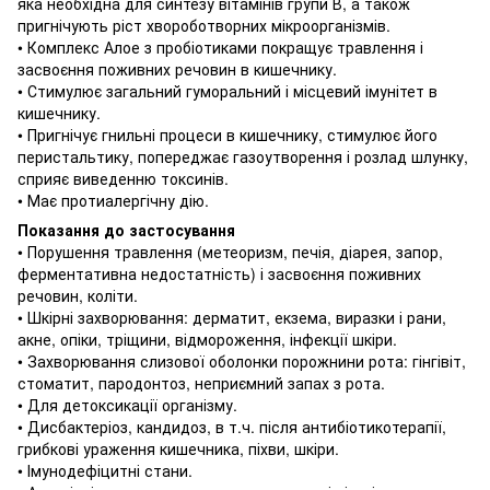
яка необхідна для синтезу вітамінів групи В, а також
пригнічують ріст хвороботворних мікроорганізмів.
• Комплекс Алое з пробіотиками покращує травлення і
засвоєння поживних речовин в кишечнику.
• Стимулює загальний гуморальний і місцевий імунітет в
кишечнику.
• Пригнічує гнильні процеси в кишечнику, стимулює його
перистальтику, попереджає газоутворення і розлад шлунку,
сприяє виведенню токсинів.
• Має протиалергічну дію.
Показання до застосування
• Порушення травлення (метеоризм, печія, діарея, запор,
ферментативна недостатність) і засвоєння поживних
речовин, коліти.
• Шкірні захворювання: дерматит, екзема, виразки і рани,
акне, опіки, тріщини, відмороження, інфекції шкіри.
• Захворювання слизової оболонки порожнини рота: гінгівіт,
стоматит, пародонтоз, неприємний запах з рота.
• Для детоксикації організму.
• Дисбактеріоз, кандидоз, в т.ч.
після антибіотикотерапії,
грибкові ураження кишечника, піхви, шкіри.
• Імунодефіцитні стани.