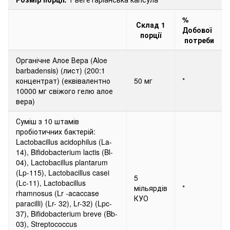
%
Склад 1
Добової
порції
потреби
Органічне Алое Вера (Aloe
barbadensis) (лист) (200:1
концентрат) (еквівалентно
50 мг
*
10000 мг свіжого гелю алое
вера)
Суміш з 10 штамів
пробіотичних бактерій:
Lactobacillus acidophilus (La-
14), Bifidobacterium lactis (Bl-
04), Lactobacillus plantarum
(Lp-115), Lactobacillus casei
5
(Lc-11), Lactobacillus
мільярдів
*
rhamnosus (Lr -acaccase
КУО
paracilli) (Lr- 32), Lr-32) (Lpc-
37), Bifidobacterium breve (Bb-
03), Streptococcus