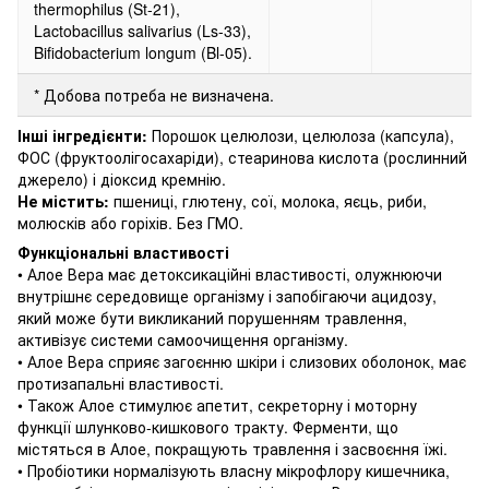
thermophilus (St-21),
Lactobacillus salivarius (Ls-33),
Bifidobacterium longum (Bl-05).
* Добова потреба не визначена.
Інші інгредієнти:
Порошок целюлози, целюлоза (капсула),
ФОС (фруктоолігосахаріди), стеаринова кислота (рослинний
джерело) і діоксид кремнію.
Не містить:
пшениці, глютену, сої, молока, яєць, риби,
молюсків або горіхів.
Без ГМО.
Функціональні властивості
• Алое Вера має детоксикаційні властивості, олужнюючи
внутрішнє середовище організму і запобігаючи ацидозу,
який може бути викликаний порушенням травлення,
активізує системи самоочищення організму.
• Алое Вера сприяє загоєнню шкіри і слизових оболонок, має
протизапальні властивості.
• Також Алое стимулює апетит, секреторну і моторну
функції шлунково-кишкового тракту.
Ферменти, що
містяться в Алое, покращують травлення і засвоєння їжі.
• Пробіотики нормалізують власну мікрофлору кишечника,