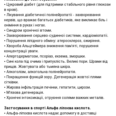
• Цукровий діабет (для підтримки стабільного рівня глюкози
в крові).
• Лікування діабетичної полінейропатії - захворювання
нервів, що вражає багатьох діабетиків, яке викликає біль і
оніміння в руках і ногах.
• Синдром хронічної втоми.
• Захворювання серцево-судинної системи, кардіоміопатії.
• Порушення ліпідного обміну: атеросклероз, ожиріння.
• Хвороба Альцгеймера зниження пам'яті, порушення
концентрації уваги.
• Алергодерматози, псоріаз, екзема, зморшки.
• Сині кола під очима і припухлість.
Великі пори.
Шрами від
прищів.
Жовтувата або тьмяна шкіра.
• Алкоголізм, алкогольна полінейропатія.
• Покращення функцій зору.
Дегенерація жовтої плями
сітківки.
• Жирова інфільтрація печінки, гепатити, цирози.
• М'язова дегенерація.
• Хронічні інтоксикації, отруєння солями важких металів.
Застосування в спорті Альфа ліпоєва кислота.
• Альфа-ліпоєва кислота надає допомогу в доставці