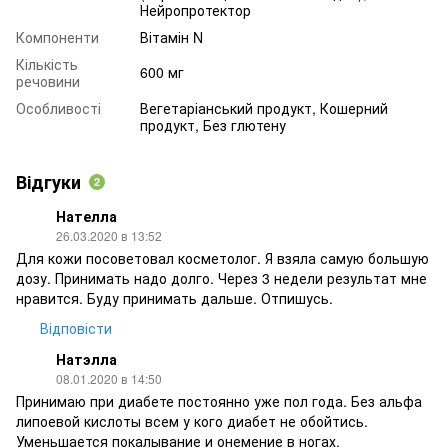
Нейропротектор
Компоненти
Вітамін N
Кількість
600 мг
речовини
Особливості
Вегетаріанський продукт, Кошерний
продукт, Без глютену
Відгуки
2
Нателла
26.03.2020 в 13:52
Для кожи посоветовал косметолог. Я взяла самую большую
дозу. Принимать надо долго. Через 3 недели результат мне
нравится. Буду принимать дальше. Отпишусь.
Відповісти
Натэлла
08.01.2020 в 14:50
Принимаю при диабете постоянно уже пол года. Без альфа
липоевой кислоты всем у кого диабет не обойтись.
Уменьшается покалывание и онемение в ногах.