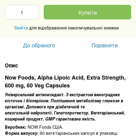
Купити
Ввійти
для відображення накопичувальної знижки
%
До обраного
Порівняти
Опис
Now Foods, Alpha Lipoic Acid, Extra Strength,
600 mg, 60 Veg Capsules
Універсальний антиоксидант.
З екстрактом виноградних
кісточок і біоперіном.
Поліпшення метаболізму глюкози в
організмі.
Допомога при діабетичній та
алкогольній нейропатії.
Гепатопротектор.
Вегетаріанський,
кошерний продукт.
GMP гарантована якість.
Виробник:
NOW Foods США.
Форма випуску:
60 вегетаріанських капсул в упаковці.