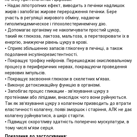
• Надає ліпотропних ефект, виводить з печінки надлишок
жирів і запобігає жирове переродження печінки.
Бере
участь в регуляції жирового обміну, надаючи
гиполипидемическое і гіпохолестеринемічну дію.
• Допомагає організму не накопичувати простий цукор,
такий як глюкоза, лактоза, мальтоза, а перетворювати їх в
енергію, знижуючи рівень цукру в крові.
• Сприяє збільшенню запасів глікогену в печінці, а також
подолання інсулінорезистентності.
• Покращує трофіку нейронів.
Перешкоджає окислювальному
процесу в периферичних нервах, покращуючи проведення
нервових імпульсів.
• Покращує засвоєння глюкози в скелетних м'язах.
• Виконує детоксикаційну функцію в організмі.
• Запобігає процес гликации - зв'язування цукру з
протеїнами або ліпідами, внаслідок чого вони руйнуються.
Так як зв'язування цукру з колагеном призводить до втрати
еластичності колагену, появі зморшок і старіння, АЛК не дає
колагену руйнуватися, а шкірі старіти.
• Підвищує скоротливу здатність поперечно мускулатури, в
тому числі м'язи серця.
Показання до застосування: