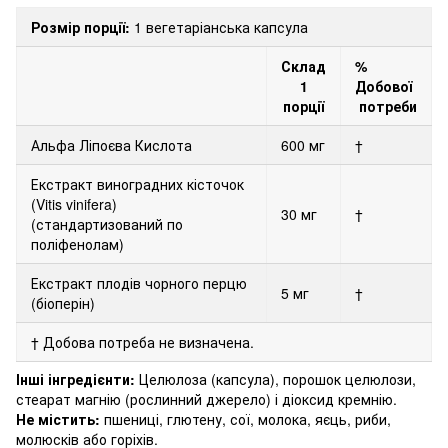
Розмір порції:
1
вегетаріанська капсула
Склад
%
1
Добової
порції
потреби
Альфа Ліпоєва Кислота
600 мг
†
Екстракт виноградних кісточок
(Vitis vinifera)
30 мг
†
(стандартизований по
поліфенолам)
Екстракт плодів чорного перцю
5 мг
†
(біоперін)
† Добова потреба не визначена.
Інші інгредієнти:
Целюлоза (капсула), порошок целюлози,
стеарат магнію (рослинний джерело) і діоксид кремнію.
Не містить:
пшениці, глютену, сої, молока, яєць, риби,
молюсків або горіхів.