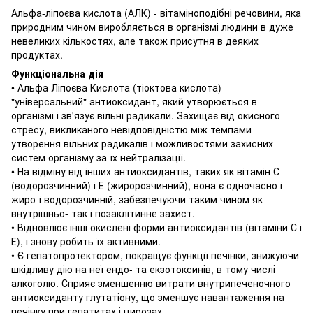
Альфа-ліпоєва кислота (АЛК) - вітаміноподібні речовини, яка
природним чином виробляється в організмі людини в дуже
невеликих кількостях, але також присутня в деяких
продуктах.
Функціональна дія
• Альфа Ліпоєва Кислота (тіоктова кислота) -
"універсальний" антиоксидант, який утворюється в
організмі і зв'язує вільні радикали.
Захищає від окисного
стресу, викликаного невідповідністю між темпами
утворення вільних радикалів і можливостями захисних
систем організму за їх нейтралізації.
• На відміну від інших антиоксидантів, таких як вітамін С
(водорозчинний) і Е (жиророзчинний), вона є одночасно і
жиро-і водорозчинній, забезпечуючи таким чином як
внутрішньо- так і позаклітинне захист.
• Відновлює інші окислені форми антиоксидантів (вітаміни С і
Е), і знову робить їх активними.
• Є гепатопротектором, покращує функції печінки, знижуючи
шкідливу дію на неї ендо- та екзотоксинів, в тому числі
алкоголю.
Сприяє зменшенню витрати внутрипеченочного
антиоксиданту глутатіону, що зменшує навантаження на
печінку при гепатитах і цирозах.