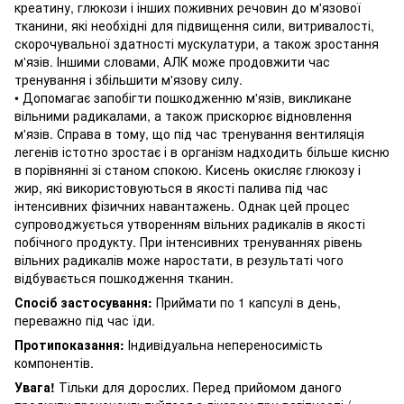
креатину, глюкози і інших поживних речовин до м'язової
тканини, які необхідні для підвищення сили, витривалості,
скорочувальної здатності мускулатури, а також зростання
м'язів.
Іншими словами, АЛК може продовжити час
тренування і збільшити м'язову силу.
• Допомагає запобігти пошкодженню м'язів, викликане
вільними радикалами, а також прискорює відновлення
м'язів.
Справа в тому, що під час тренування вентиляція
легенів істотно зростає і в організм надходить більше кисню
в порівнянні зі станом спокою.
Кисень окисляє глюкозу і
жир, які використовуються в якості палива під час
інтенсивних фізичних навантажень.
Однак цей процес
супроводжується утворенням вільних радикалів в якості
побічного продукту.
При інтенсивних тренуваннях рівень
вільних радикалів може наростати, в результаті чого
відбувається пошкодження тканин.
Спосіб застосування:
Приймати по 1 капсулі в день,
переважно під час їди.
Протипоказання:
Індивідуальна непереносимість
компонентів.
Увага!
Тільки для дорослих.
Перед прийомом даного