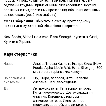
продукту проконсультуйтеся з лікарем при вагітності /
годуванні грудьми, прийомі інших ліків (особливо інсуліну
або інших антидіабетичних препаратів) або наявності інших
захворювань (особливо діабету).
Умови зберігання:
Зберігати в сухому, прохолодному,
недоступному для дітей місці після відкриття.
Now Foods, Alpha Lipoic Acid, Extra Strength, Купити в Києві,
Купити в Україні.
Характеристики
Назва
Альфа Ліпоєва Кислота Екстра Сила (Now
Foods, Alpha Lipoic Acid, Extra Strength), 600
мг, 60 вегетаріанських капсул
По органам и
Зір, Шкіра, волосся, нігті, Нервова
системам
система, Серцево-судинна
Дія
Антиоксиданты, Гепатопротекторы,
Гипогликемическое, Детоксикация и
очистка, Кардиопротекторы и
ангиопротекторы, Липотропное
(нормализации обмена липидов),