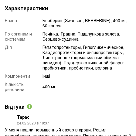
Характеристики
Назва
Берберин (Swanson, BERBERINE), 400 мг,
60 капсул
По органам и
Печінка, Травна, Підшлункова залоза,
системам
Серцево-судинна
Дія
Гепатопротекторы, Гипогликемическое,
Кардиопротекторы и ангиопротекторы,
Липотропное (нормализации обмена
липидов), Поддержка кишечной флоры:
пробиотики, пребиотики, волокна
Компоненти
Інші
Кількість
400 мг
речовини
Відгуки
1
Тарас
24.02.2020 в 18:37
У меня нашли повышенный сахар в крови. Решил
попробовать натуральные средства. Принимал 1 месяц по 2