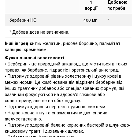
1
Добовою
порції
потреби
берберин HCl
400 мг
*
* Добова доза не визначена.
Інші інгредієнти:
желатин, рисове борошно, пальмітат
кальцію, кремнезем.
Функціональні властивості
• Берберин - це природний алкалоїд, що міститься в таких
травах, як барбарис, гідрастіс і орегонський виноград.
• Підтримує здоровий рівень холестерину і цукру крові в
межах норми.
Це комбінована дія відрізняє берберин від
інших трав'яних добавок або спеціалізованих формул, які
зазвичай фокусуються на здоров'я глюкози або
холестерину, але не на обох відразу.
• Підтримує здоров'я серцево-судинної системи.
• Надає жовчогінну та спазмолітичну дію, сприяє
желчеотделению.
• Підтримує здоровий баланс корисних бактерій в шлунково-
кишковому тракті і дихальних шляхах.
• Забезпечують імунну підтримку.