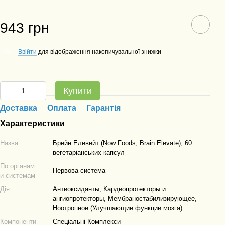
943 грн
Ввійти
для відображення накопичувальної знижки
%
Купити
Доставка
Оплата
Гарантія
Характеристики
Назва
Брейн Елевейт (Now Foods, Brain Elevate), 60
вегетаріанських капсул
По органам
Нервова система
и системам
Дія
Антиоксиданты, Кардиопротекторы и
ангиопротекторы, Мембраностабилизирующее,
Ноотропное (Улучшающие функции мозга)
Компоненти
Спеціальні Комплекси