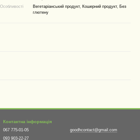
Особливості
Вегетаріанський продукт, Кошерний продукт, Без
глютену
Контактна інформація
067 775-01-05
goodhcontact@gmail.com
093 903-22-27