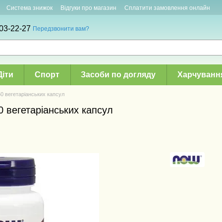
Система знижок
Відгуки про магазин
Сплатити замовлення онлайн
03-22-27
Передзвонити вам?
Діти
Спорт
Засоби по догляду
Харчуванн
60 вегетаріанських капсул
0 вегетаріанських капсул