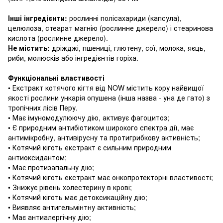
Інші інгредієнти:
рослинні полісахариди (капсула),
целюлоза, стеарат магнію (рослинне джерело) і стеаринова
кислота (рослинне джерело).
Не містить:
дріжджі, пшениці, глютену, сої, молока, яєць,
риби, молюсків або інгредієнтів горіха.
Функціональні властивості
• Екстракт котячого кігтя від NOW містить кору найвищої
якості рослини
ункарія опушена
(інша назва - уна де гато) з
тропічних лісів Перу.
• Має імуномодулюючу дію, активує фагоцитоз;
• Є природним антибіотиком широкого спектра дії, має
антимікробну, антивірусну та протигрибкову активність;
• Котячий кіготь екстракт є сильним природним
антиоксидантом;
• Має протизапальну дію;
• Котячий кіготь екстракт має онкопротекторні властивості;
• Знижує рівень холестерину в крові;
• Котячий кіготь має детоксикаційну дію;
• Виявляє антигельмінтну активність;
• Має антиалергічну дію;