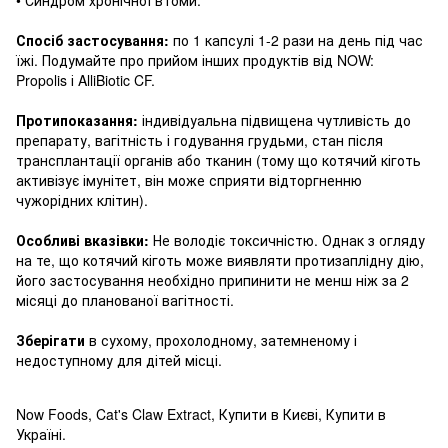
Спосіб застосування:
по 1 капсулі 1-2 рази на день під час
їжі.
Подумайте про прийом інших продуктів від NOW:
Propolis і AlliBiotic CF.
Протипоказання:
індивідуальна підвищена чутливість до
препарату, вагітність і годування грудьми, стан після
трансплантації органів або тканин (тому що котячий кіготь
активізує імунітет, він може сприяти відторгненню
чужорідних клітин).
Особливі вказівки:
Не володіє токсичністю.
Однак з огляду
на те, що котячий кіготь може виявляти протизаплідну дію,
його застосування необхідно припинити не менш ніж за 2
місяці до планованої вагітності.
Зберігати
в сухому, прохолодному, затемненому і
недоступному для дітей місці.
Now Foods, Cat's Claw Extract, Купити в Києві, Купити в
Україні.