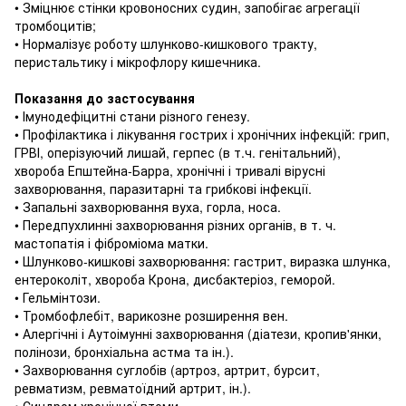
• Зміцнює стінки кровоносних судин, запобігає агрегації
тромбоцитів;
• Нормалізує роботу шлунково-кишкового тракту,
перистальтику і мікрофлору кишечника.
Показання до застосування
• Імунодефіцитні стани різного генезу.
• Профілактика і лікування гострих і хронічних інфекцій: грип,
ГРВІ, оперізуючий лишай, герпес (в т.ч. генітальний),
хвороба Епштейна-Барра, хронічні і тривалі вірусні
захворювання, паразитарні та грибкові інфекції.
• Запальні захворювання вуха, горла, носа.
• Передпухлинні захворювання різних органів, в т. ч.
мастопатія і фіброміома матки.
• Шлунково-кишкові захворювання: гастрит, виразка шлунка,
ентероколіт, хвороба Крона, дисбактеріоз, геморой.
• Гельмінтози.
• Тромбофлебіт, варикозне розширення вен.
• Алергічні і Аутоімунні захворювання (діатези, кропив'янки,
полінози, бронхіальна астма та ін.).
• Захворювання суглобів (артроз, артрит, бурсит,
ревматизм, ревматоїдний артрит, ін.).
• Синдром хронічної втоми.