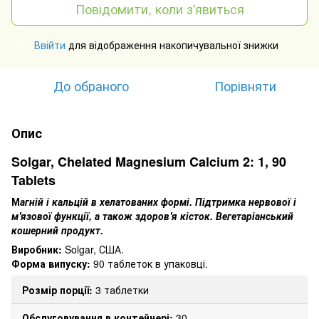
Повідомити, коли з'явиться
Ввійти
для відображення накопичувальної знижки
%
До обраного
Порівняти
Опис
Solgar, Chelated Magnesium Calcium 2: 1, 90
Tablets
М
агній і кальцій в хелатованих формі.
Підтримка нервової і
м'язової функції, а також здоров'я кісток.
Вегетаріанський
кошерний продукт.
Виробник:
Solgar, США.
Форма випуску:
90 таблеток в упаковці.
Розмір порції:
3 таблетки
Обслуговування в контейнері:
30