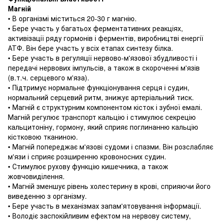
Магній
• В організмі міститься 20-30 г магнію.
• Бере участь у багатьох ферментативних реакціях,
активізації ряду гормонів і ферментів, виробництві енергії
АТФ.
Він бере участь у всіх етапах синтезу білка.
• Бере участь в регуляції нервово-м'язової збудливості і
передачі нервових імпульсів, а також в скороченні м'язів
(в.т.ч. серцевого м'яза).
• Підтримує нормальне функціонування серця і судин,
нормальний серцевий ритм, знижує артеріальний тиск.
• Магній є структурним компонентом кісток і зубної емалі.
Магній регулює транспорт кальцію і стимулює секрецію
кальцитоніну, гормону, який сприяє поглинанню кальцію
кістковою тканиною.
• Магній попереджає м'язові судоми і спазми.
Він розслабляє
м'язи і сприяє розширенню кровоносних судин.
• Стимулює рухову функцію кишечника, а також
жовчовиділення.
• Магній зменшує рівень холестерину в крові, сприяючи його
виведенню з організму.
• Бере участь в механізмах запам'ятовування інформації.
• Володіє заспокійливим ефектом на нервову систему,