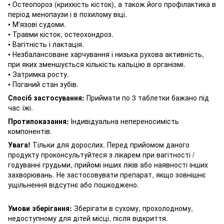
• Остеопороз (крихкість кісток), а також його профілактика в
період менопаузи і в похилому віці.
• М'язові судоми.
• Травми кісток, остеохондроз.
• Вагітність і лактація.
• Незбалансоване харчування і низька рухова активність,
при яких зменшується кількість кальцію в організмі.
• Затримка росту.
• Поганий стан зубів.
Спосіб застосування:
Приймати по 3 таблетки бажано під
час їжі.
Протипоказання:
Індивідуальна непереносимість
компонентів.
Увага!
Тільки для дорослих.
Перед прийомом даного
продукту проконсультуйтеся з лікарем при вагітності /
годуванні грудьми, прийомі інших ліків або наявності інших
захворювань.
Не застосовувати препарат, якщо зовнішнє
ущільнення відсутнє або пошкоджено.
Умови зберігання:
Зберігати в сухому, прохолодному,
недоступному для дітей місці, після відкриття.