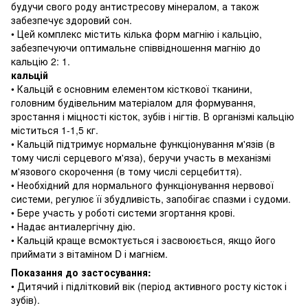
будучи свого роду антистресову мінералом, а також
забезпечує здоровий сон.
• Цей комплекс містить кілька форм магнію і кальцію,
забезпечуючи оптимальне співвідношення магнію до
кальцію 2: 1.
кальцій
• Кальцій є основним елементом кісткової тканини,
головним будівельним матеріалом для формування,
зростання і міцності кісток, зубів і нігтів.
В організмі кальцію
міститься 1-1,5 кг.
• Кальцій підтримує нормальне функціонування м'язів (в
тому числі серцевого м'яза), беручи участь в механізмі
м'язового скорочення (в тому числі серцебиття).
• Необхідний для нормального функціонування нервової
системи, регулює її збудливість, запобігає спазми і судоми.
• Бере участь у роботі системи згортання крові.
• Надає антиалергічну дію.
• Кальцій краще всмоктується і засвоюється, якщо його
приймати з вітаміном D і магнієм.
Показання до застосування:
• Дитячий і підлітковий вік (період активного росту кісток і
зубів).