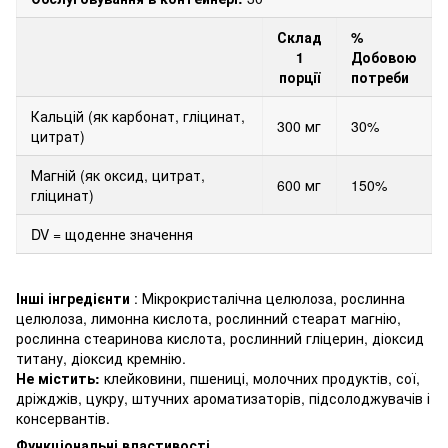
Склад
%
1
Добовою
порції
потреби
Кальцій (як карбонат, гліцинат,
300 мг
30%
цитрат)
Магній (як оксид, цитрат,
600 мг
150%
гліцинат)
DV = щоденне значення
Інші інгредієнти
: Мікрокристалічна целюлоза, рослинна
целюлоза, лимонна кислота, рослинний стеарат магнію,
рослинна стеаринова кислота, рослинний гліцерин, діоксид
титану, діоксид кремнію.
Не містить:
клейковини, пшениці, молочних продуктів, сої,
дріжджів, цукру, штучних ароматизаторів, підсолоджувачів і
консервантів.
Функціональні властивості