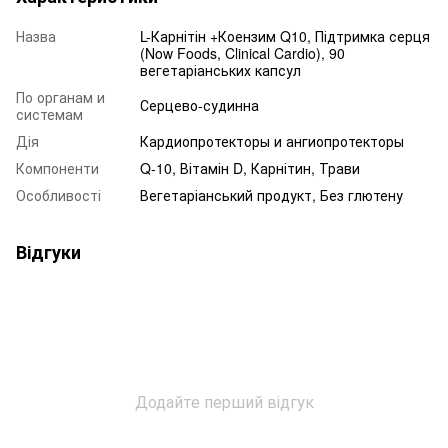
Назва
L-Карнітін +Коензим Q10, Підтримка серця
(Now Foods, Clinical Cardio), 90
вегетаріанських капсул
По органам и
Серцево-судинна
системам
Дія
Кардиопротекторы и ангиопротекторы
Компоненти
Q-10, Вітамін D, Карнітин, Трави
Особливості
Вегетаріанський продукт, Без глютену
Відгуки
Додайте перший відгук