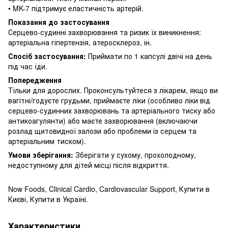
• MK-7 підтримує еластичність артерій.
Показання до застосування
Серцево-судинні захворювання та ризик їх виникнення:
артеріальна гіпертензія, атеросклероз, ін.
Спосіб застосування:
Приймати по 1 капсулі двічі на день
під час їди.
Попередження
Тільки для дорослих.
Проконсультуйтеся з лікарем, якщо ви
вагітні/годуєте грудьми, приймаєте ліки (особливо ліки від
серцево-судинних захворювань та артеріального тиску або
антикоагулянти) або маєте захворювання (включаючи
розлад щитовидної залози або проблеми із серцем та
артеріальним тиском).
Умови зберігання:
Зберігати у сухому, прохолодному,
недоступному для дітей місці після відкриття.
Now Foods, Clinical Cardio, Cardiovascular Support, Купити в
Києві, Купити в Україні.
Характеристики