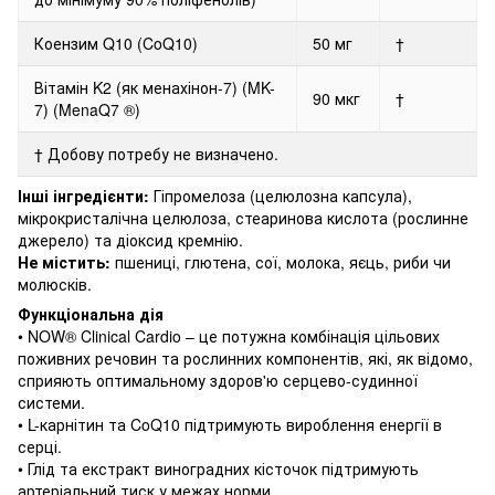
Коензим Q10 (CoQ10)
50 мг
†
Вітамін K2 (як менахінон-7) (MK-
90 мкг
†
7) (MenaQ7
®)
† Добову потребу не визначено.
Інші інгредієнти:
Гіпромелоза (целюлозна капсула),
мікрокристалічна целюлоза, стеаринова кислота (рослинне
джерело) та діоксид кремнію.
Не містить:
пшениці, глютена, сої, молока, яєць, риби чи
молюсків.
Функціональна дія
• NOW® Clinical Cardio – це потужна комбінація цільових
поживних речовин та рослинних компонентів, які, як відомо,
сприяють оптимальному здоров'ю серцево-судинної
системи.
• L-карнітин та CoQ10 підтримують вироблення енергії в
серці.
• Глід та екстракт виноградних кісточок підтримують
артеріальний тиск у межах норми.