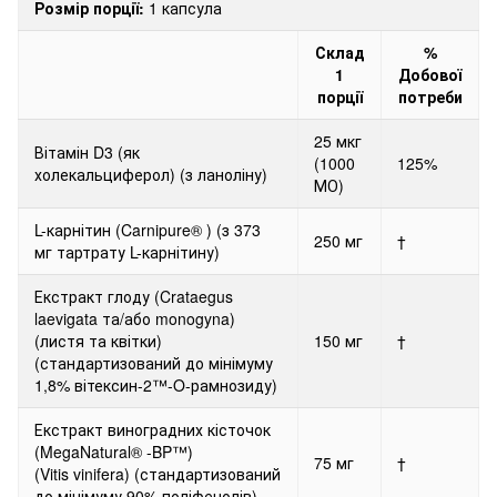
Розмір порції:
1 капсула
Склад
%
1
Добової
порції
потреби
25 мкг
Вітамін D3 (як
(1000
125%
холекальциферол) (з ланоліну)
МО)
L-карнітин (Carnipure®
)
(з 373
250 мг
†
мг тартрату L-карнітину)
Екстракт глоду (Crataegus
laevigata та/або monogyna)
(листя та квітки)
150 мг
†
(стандартизований до мінімуму
1,8% вітексин-2™-O-рамнозиду)
Екстракт виноградних кісточок
(MegaNatural®
-BP™)
75 мг
†
(Vitis vinifera) (стандартизований
до мінімуму 90% поліфенолів)