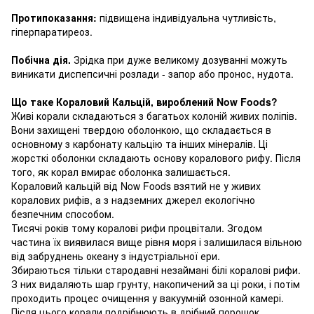
Протипоказання:
підвищена індивідуальна чутливість,
гіперпаратиреоз.
Побічна дія.
Зрідка при дуже великому дозуванні можуть
виникати диспепсичні розлади - запор або пронос, нудота.
Що таке Кораловий Кальцій, вироблений Now Foods?
Живі корали складаються з багатьох колоній живих поліпів.
Вони захищені твердою оболонкою, що складається в
основному з карбонату кальцію та інших мінералів.
Ці
жорсткі оболонки складають основу коралового рифу.
Після
того, як корал вмирає оболонка залишається.
Кораловий кальцій від Now Foods взятий не у живих
коралових рифів, а з надземних джерел екологічно
безпечним способом.
Тисячі років тому коралові рифи процвітали.
Згодом
частина їх виявилася вище рівня моря і залишилася вільною
від забруднень океану з індустріальної ери.
Збираються тільки стародавні незаймані білі коралові рифи.
З них видаляють шар грунту, накопичений за ці роки, і потім
проходить процес очищення у вакуумній озонной камері.
Після цього корали подрібнюють в дрібний порошок.