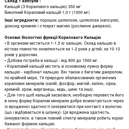
Склад 1 капсули
:
Кальцій (З Коралового кальцію) 350 мг
Викопний Кораловий кальцій 1,0 г (1000 мг)
Інші інгредієнти:
порошок целюлози, целюлоза (капсули),
діоксид кремнію і стеарат магнію (рослинне джерело).
Основні біологічні функції Коралового Кальцію
• В організмі міститься 1-1,5 кг кальцію.
Склад кальцію в
кістках повністю оновлюється за 1-2 роки у дітей, за 10-12
років у дорослих.
• Добова потреба в кальції - від 800 до 1500 мг.
• Кораловий кальцій містить в основному лужну форму
кальцію - карбонат кальцію.
Він також є багатим джерелом,
по крайней мере, 74 природно збалансованих органічних
коралових мінералів (калій, фосфор, магній, залізо, сірка,
кремній, хром, марганець, мідь, цинк та інші).
• Для того щоб кальцій засвоївся, необхідно перевести його
в іонну форму Коралові мінерали добре всмоктуються через
їх вродженої здатності іонізуватися при контакті з вологою
(що і відбувається в шлунку).
Ця вроджена здатність
іонізуватися, а також повний спектр мінералів робить корал
бажаної формою кальцію.