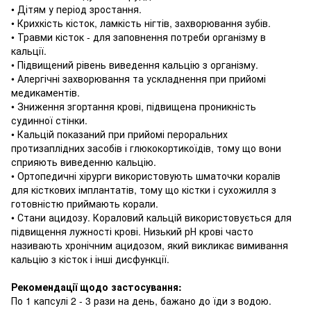
• Дітям у період зростання.
• Крихкість кісток, ламкість нігтів, захворювання зубів.
• Травми кісток - для заповнення потреби організму в
кальції.
• Підвищений рівень виведення кальцію з організму.
• Алергічні захворювання та ускладнення при прийомі
медикаментів.
• Зниження згортання крові, підвищена проникність
судинної стінки.
• Кальцій показаний при прийомі пероральних
протизаплідних засобів і глюкокортикоїдів, тому що
вони
сприяють виведенню кальцію.
• Ортопедичні хірурги використовують шматочки коралів
для кісткових імплантатів, тому що
кістки і сухожилля з
готовністю приймають корали.
• Стани ацидозу.
Кораловий кальцій використовується для
підвищення лужності крові.
Низький рН крові часто
називають хронічним ацидозом, який викликає вимивання
кальцію з кісток і інші дисфункції.
Рекомендації щодо застосування:
По 1 капсулі 2 - 3 рази на день, бажано до їди з водою.