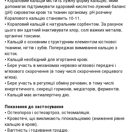
• Кораловий кальцій містить лужну форму кальцію, який
допомагає підтримувати здоровий кислотно-лужний баланс
(рН) сироватки крові та тканин організму.
рН розчину
Коралового кальцію становить 10-11.
• Кораловий кальцій є натуральним сорбентом.
За рахунок
цього він здатний інактивувати хлор, солі важких металів,
органічні токсини.
• Кальцій є основним структурним елементом кісткової
тканини, нігтів і зубів.
Попереджає вимивання кальцію з
кісток.
• Кальцій необхідний для згортання крові.
• Бере участь в механізмах нервово-м'язової передачі і
м'язового скорочення (в тому числі скорочення серцевого
м'яза).
• Бере участь в регуляції обміну речовин, в тому числі
енергетичного, секреції гормонів, медіаторів, ферментів.
• Кальцій має антиалергічну дію.
Показання до застосування
• Остеопороз і остеоартроз, остеомаляція.
• Кровотечі, що викликають гіпокальціємію (зниження рівня
кальцію в крові).
• Вагітність і годування груддю.