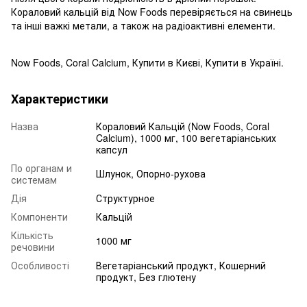
Кораловий кальцій від Now Foods перевіряється на свинець
та інші важкі метали, а також на радіоактивні елементи.
Now Foods, Coral Calcium, Купити в Києві, Купити в Україні.
Характеристики
Назва
Кораловий Кальцій (Now Foods, Coral
Calcium), 1000 мг, 100 вегетаріанських
капсул
По органам и
Шлунок, Опорно-рухова
системам
Дія
Структурное
Компоненти
Кальцій
Кількість
1000 мг
речовини
Особливості
Вегетаріанський продукт, Кошерний
продукт, Без глютену