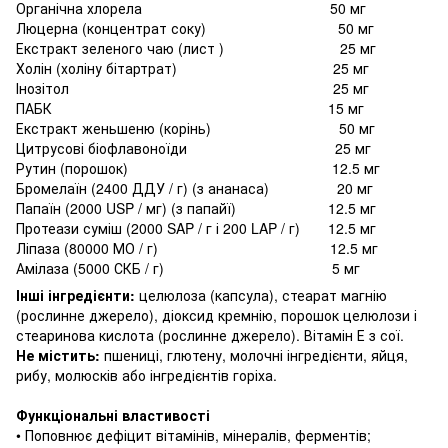
Органічна хлорела 50 мг
Люцерна (концентрат соку) 50 мг
Екстракт зеленого чаю (лист ) 25 мг
Холін (холіну бітартрат) 25 мг
Інозітол 25 мг
ПАБК 15 мг
Екстракт женьшеню (корінь) 50 мг
Цитрусові біофлавоноїди 25 мг
Рутин (порошок) 12.5 мг
Бромелаїн (2400 ДДУ / г) (з ананаса) 20 мг
Папаїн (2000 USP / мг) (з папайї) 12.5 мг
Протеази суміш (2000 SAP / г і 200 LAP / г) 12.5 мг
Ліпаза (80000 МО / г) 12.5 мг
Амілаза (5000 СКБ / г) 5 мг
Інші інгредієнти:
целюлоза (капсула), стеарат магнію
(рослинне джерело), діоксид кремнію, порошок целюлози і
стеаринова кислота (рослинне джерело).
Вітамін Е з сої.
Не містить:
пшениці, глютену, молочні інгредієнти, яйця,
рибу, молюсків або інгредієнтів горіха.
Функціональні властивості
• Поповнює дефіцит вітамінів, мінералів, ферментів;