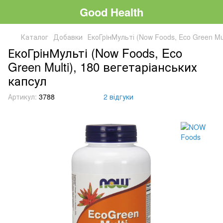
Good Health
Каталог
Добавки
ЕкоГрiнМульті (Now Foods, Eco Green Mul
ЕкоГрiнМульті (Now Foods, Eco
Green Multi), 180 вегетаріанських
капсул
Артикул:
3788
2 відгуки