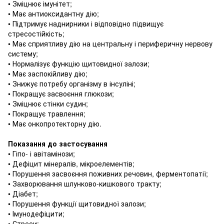
• Зміцнює імунітет;
• Має антиоксидантну дію;
• Підтримує наднирники і відповідно підвищує
стресостійкість;
• Має сприятливу дію на центральну і периферичну нервову
систему;
• Нормалізує функцію щитовидної залози;
• Має заспокійливу дію;
• Знижує потребу організму в інсуліні;
• Покращує засвоєння глюкози;
• Зміцнює стінки судин;
• Покращує травлення;
• Має онкопротекторну дію.
Показання до застосування
• Гіпо- і авітамінози;
• Дефіцит мінералів, мікроелементів;
• Порушення засвоєння поживних речовин, ферментопатії;
• Захворювання шлунково-кишкового тракту;
• Діабет;
• Порушення функції щитовидної залози;
• Імунодефіцити;
• Стреси;