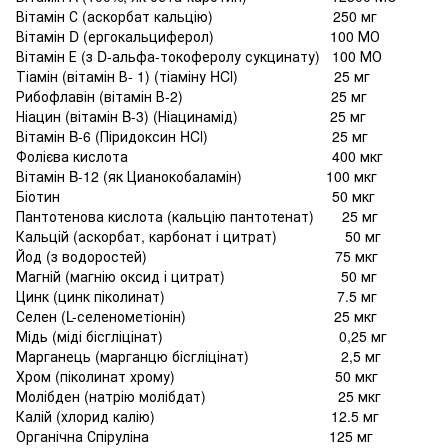
Вітамін С (аскорбат кальцію) 250 мг
Вітамін D (ергокальциферол) 100 МО
Вітамін Е (з D-альфа-токоферолу сукцинату) 100 МО
Тіамін (вітамін В- 1) (тіаміну HCl) 25 мг
Рибофлавін (вітамін В-2) 25 мг
Ніацин (вітамін B-3) (Ніацинамід) 25 мг
Вітамін B-6 (Піридоксин HCl) 25 мг
Фолієва кислота 400 мкг
Вітамін B-12 (як Цианокобаламін) 100 мкг
Біотин 50 мкг
Пантотенова кислота (кальцію
пантотенат
) 25 мг
Кальцій (аскорбат, карбонат і цитрат) 50 мг
Йод (з водоростей) 75 мкг
Магній (магнію оксид і цитрат) 50 мг
Цинк (цинк піколинат) 7.5 мг
Селен (L-селенометіонін) 25 мкг
Мідь (міді бісгліцінат) 0,25 мг
Марганець (марганцю бісгліцінат) 2,5 мг
Хром (піколинат хрому) 50 мкг
Молібден (натрію молібдат) 25 мкг
Калій (хлорид калію) 12.5 мг
Органічна Спіруліна 125 мг