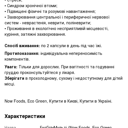
• Синдром хронічної втоми;
• Підвищені фізичні та розумові навантаження;
• Захворювання центральної і периферичної нервової
систем - неврастенія, неврити, поліневрити;
• Проживання в екологічно несприятливій місцевості,
куріння, затяжні захворювання.
Спосіб вживання:
по 2 капсули в день під час їжі.
Протипоказання:
індивідуальна непереносимість
компонентів.
Увага:
Тільки для дорослих.
При вагітності та годуванні
груддю проконсультуйтеся у лікаря.
Зберігати
в прохолодному, сухому і недоступному для дітей
місці.
Now Foods, Eco Green, Купити в Києві, Купити в Україні.
Характеристики
Назва
ЕкоГрiнМульті (Now Foods, Eco Green