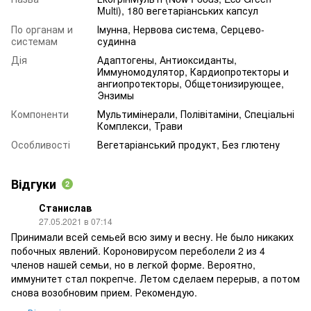
Multi), 180 вегетаріанських капсул
По органам и
Імунна, Нервова система, Серцево-
системам
судинна
Дія
Адаптогены, Антиоксиданты,
Иммуномодулятор, Кардиопротекторы и
ангиопротекторы, Общетонизирующее,
Энзимы
Компоненти
Мультимінерали, Полівітаміни, Спеціальні
Комплекси, Трави
Особливості
Вегетаріанський продукт, Без глютену
Відгуки
2
Станислав
27.05.2021 в 07:14
Принимали всей семьей всю зиму и весну. Не было никаких
побочных явлений. Короновирусом переболели 2 из 4
членов нашей семьи, но в легкой форме. Вероятно,
иммунитет стал покрепче. Летом сделаем перерыв, а потом
снова возобновим прием. Рекомендую.