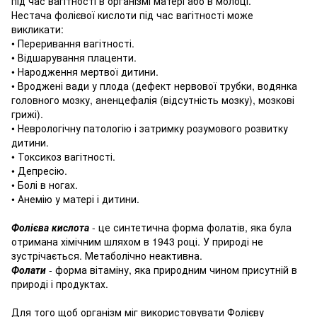
під час вагітності в організмі матері або в молоці.
Нестача фолієвої кислоти під час вагітності може
викликати:
• Переривання вагітності.
• Відшарування плаценти.
• Народження мертвої дитини.
• Вроджені вади у плода (дефект нервової трубки, водянка
головного мозку, аненцефалія (відсутність мозку), мозкові
грижі).
• Неврологічну патологію і затримку розумового розвитку
дитини.
• Токсикоз вагітності.
• Депресію.
• Болі в ногах.
• Анемію у матері і дитини.
Фолієва кислота
- це синтетична форма фолатів, яка була
отримана хімічним шляхом в 1943 році.
У природі не
зустрічається.
Метаболічно неактивна.
Фолати
- форма вітаміну, яка природним чином присутній в
природі і продуктах.
Для того щоб організм міг використовувати Фолієву