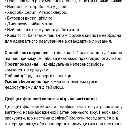
• Профілактика раку молочних залоз, товстої і прямої кишки.
• Неврологічні проблеми у дітей.
• Хвороби серця.
Атеросклероз.
• Вугрової висип, вітіліго.
• Дисплазія шийки матки.
• Нейропатії (в тому числі діабетична).
• Крім того, багатьом пацієнтам фолієва кислота необхідна
для адекватного реагування на стандартне лікування.
Спосіб застосування:
1 таблетка 1-2 рази на день, бажано
під час прийому їжі, або за вказівкою практикуючого лікаря.
Протипоказання
: індивідуальна непереносимість
компонентів продукту.
Побічні дії:
рідко алергічні реакції.
Умови зберігання:
при кімнатній температурі в
недоступному для дітей місці.
Дефіцит фолієвої кислоти під час вагітності
Дефіцит фолієвої кислоти - найбільш часто зустрічається у
вагітних, новонароджених і дітей раннього віку.
Необхідно
врахувати, що нестача фолієвої кислоти передається від
матері до плоду або новонародженому дитині при нестачі її