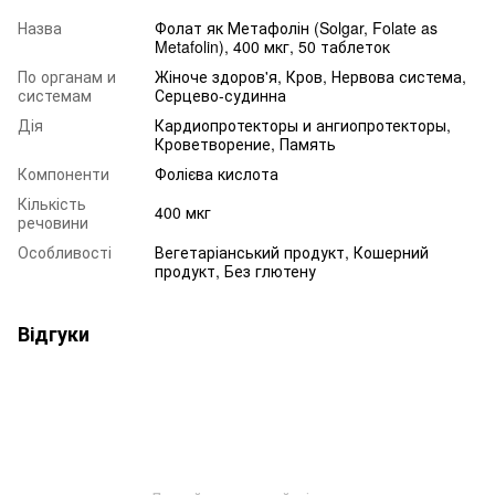
Назва
Фолат як Метафолін (Solgar, Folate as
Metafolin), 400 мкг, 50 таблеток
По органам и
Жіноче здоров'я, Кров, Нервова система,
системам
Серцево-судинна
Дія
Кардиопротекторы и ангиопротекторы,
Кроветворение, Память
Компоненти
Фолієва кислота
Кількість
400 мкг
речовини
Особливості
Вегетаріанський продукт, Кошерний
продукт, Без глютену
Відгуки