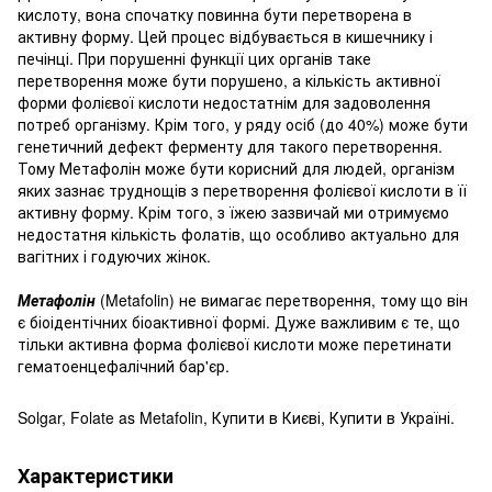
кислоту, вона спочатку повинна бути перетворена в
активну форму.
Цей процес відбувається в кишечнику і
печінці.
При порушенні функції цих органів таке
перетворення може бути порушено, а кількість активної
форми фолієвої кислоти недостатнім для задоволення
потреб організму.
Крім того, у ряду осіб (до 40%) може бути
генетичний дефект ферменту для такого перетворення.
Тому Метафолін може бути корисний для людей, організм
яких зазнає труднощів з перетворення фолієвої кислоти в її
активну форму.
Крім того, з їжею зазвичай ми отримуємо
недостатня кількість фолатів, що особливо актуально для
вагітних і годуючих жінок.
Метафолін
(Metafolin) не вимагає перетворення, тому що
він
є біоідентічних біоактивної формі.
Дуже важливим є те, що
тільки активна форма фолієвої кислоти може перетинати
гематоенцефалічний бар'єр.
Solgar, Folate as Metafolin, Купити в Києві, Купити в Україні.
Характеристики