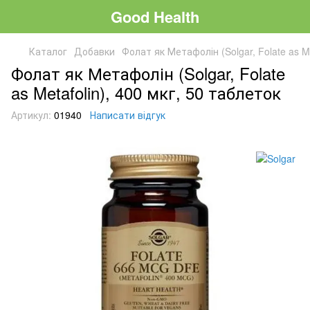
Good Health
Каталог
Добавки
Фолат як Метафолін (Solgar, Folate as Me
Фолат як Метафолін (Solgar, Folate
as Metafolin), 400 мкг, 50 таблеток
Артикул:
01940
Написати відгук