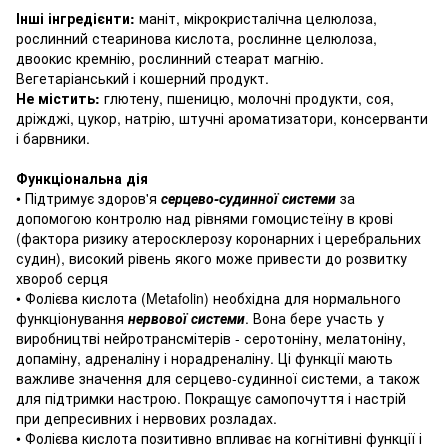
Інші інгредієнти:
маніт, мікрокристалічна целюлоза,
рослинний стеаринова кислота, рослинне целюлоза,
двоокис кремнію, рослинний стеарат магнію.
Вегетаріанський і кошерний продукт.
Не містить:
глютену, пшеницю, молочні продукти, соя,
дріжджі, цукор, натрію, штучні ароматизатори, консерванти
і барвники.
Функціональна дія
• Підтримує здоров'я
серцево-судинної системи
за
допомогою контролю над рівнями гомоцистеїну в крові
(фактора ризику атеросклерозу коронарних і церебральних
судин), високий рівень якого може привести до розвитку
хвороб серця
• Фолієва кислота (Metafolin) необхідна для нормального
функціонування
нервової системи
.
Вона бере участь у
виробництві нейротрансмітерів - серотоніну, мелатоніну,
допаміну, адреналіну і норадреналіну.
Ці функції мають
важливе значення для серцево-судинної системи, а також
для підтримки настрою.
Покращує самопочуття і настрій
при депресивних і нервових розладах.
• Фолієва кислота позитивно впливає на когнітивні функції і