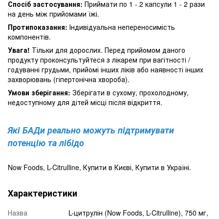
Спосіб застосування:
Приймати по 1 - 2 капсули 1 - 2 рази
на день між прийомами їжі.
Протипоказання:
Індивідуальна непереносимість
компонентів.
Увага!
Тільки для дорослих.
Перед прийомом даного
продукту проконсультуйтеся з лікарем при вагітності /
годуванні грудьми, прийомі інших ліків або наявності інших
захворювань (гіпертонічна хвороба).
Умови зберігання:
Зберігати в сухому, прохолодному,
недоступному для дітей місці після відкриття.
Які БАДи реально можуть підтримувати
потенцію та лібідо
Now Foods, L-Citrulline, Купити в Києві, Купити в Україні.
Характеристики
Назва
L-цитрулін (Now Foods, L-Citrulline), 750 мг,