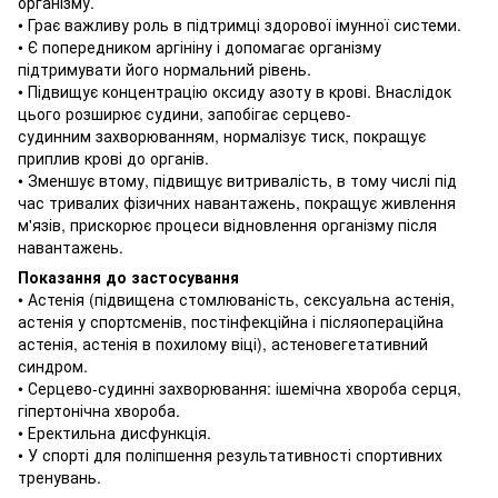
організму.
• Грає важливу роль в підтримці здорової імунної системи.
• Є попередником аргініну і допомагає організму
підтримувати його нормальний рівень.
• Підвищує концентрацію оксиду азоту в крові.
Внаслідок
цього розширює судини, запобігає серцево-
судинним захворюванням, нормалізує тиск, покращує
приплив крові до органів.
• Зменшує втому, підвищує витривалість, в тому числі під
час тривалих фізичних навантажень, покращує живлення
м'язів, прискорює процеси відновлення організму після
навантажень.
Показання до застосування
• Астенія (підвищена стомлюваність, сексуальна астенія,
астенія у спортсменів, постінфекційна і післяопераційна
астенія, астенія в похилому віці), астеновегетативний
синдром.
• Серцево-судинні захворювання: ішемічна хвороба серця,
гіпертонічна хвороба.
• Еректильна дисфункція.
• У спорті для поліпшення результативності спортивних
тренувань.