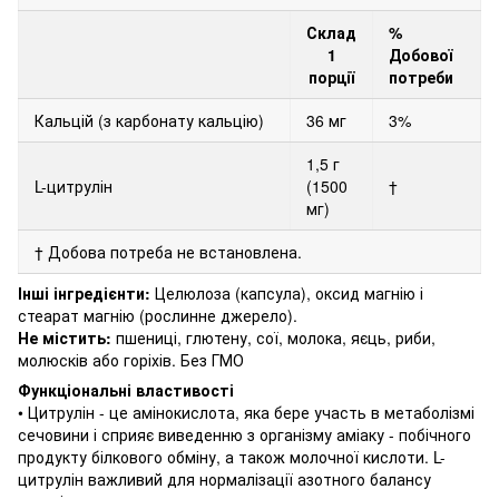
Склад
%
1
Добової
порції
потреби
Кальцій (з карбонату кальцію)
36 мг
3%
1,5 г
L-цитрулін
(1500
†
мг)
† Добова потреба не встановлена.
Інші інгредієнти:
Целюлоза (капсула), оксид магнію і
стеарат магнію (рослинне джерело).
Не містить:
пшениці, глютену, сої, молока, яєць, риби,
молюсків або горіхів.
Без ГМО
Функціональні властивості
• Цитрулін - це амінокислота, яка бере участь в метаболізмі
сечовини і сприяє виведенню з організму аміаку - побічного
продукту білкового обміну, а також молочної кислоти.
L-
цитрулін важливий для нормалізації азотного балансу