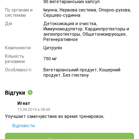
90 вегетаріанських капсул
По органам и
Імунна, Нервова система, Опорно-рухова,
системам
Серцево-судинна
Дія
Детоксикация и очистка,
Иммуномодулятор, Кардиопротекторы и
ангиопротекторы, Общетонизирующее,
Регенеративное
Компоненти
Цитрулін
Кількість
750 мг
речовини
Особливості
Вегетаріанський продукт, Кошерний
продукт, Без глютену
Відгуки
1
Игнат
13.08.2019 в 08:48
Улучшает самочувствие во время тренировок.
Відповісти