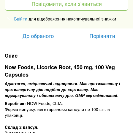
Повідомити, коли з'явиться
Ввійти
для відображення накопичувальної знижки
%
До обраного
Порівняти
Опис
Now Foods, Licorice Root, 450 mg, 100 Veg
Capsules
Адаптоген, зміцнюючий наднирники.
Має протизапальну і
протиалергічну дію подібно до кортизону.
Має
відхаркувальну і обволікаючу дію.
GMP сертифікований.
Виробник:
NOW Foods, США.
Форма випуску: вегетаріанські капсули по 100 шт.
в
упаковці.
Склад 2 капсул:
Вуглеводи <1 г