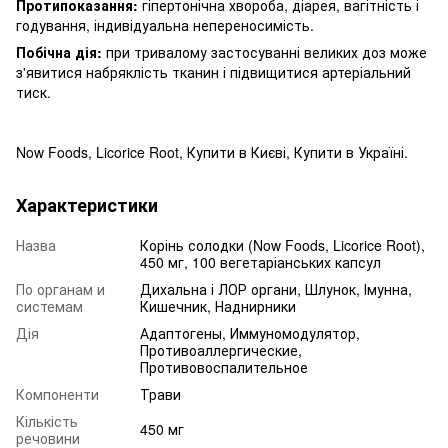
Протипоказання:
гіпертонічна хвороба, діарея, вагітність і
годування, індивідуальна непереносимість.
Побічна дія:
при тривалому застосуванні великих доз може
з'явитися набряклість тканин і підвищитися артеріальний
тиск.
Now Foods, Licorice Root, Купити в Києві, Купити в Україні.
Характеристики
Назва
Корінь солодки (Now Foods, Licorice Root),
450 мг, 100 вегетаріанських капсул
По органам и
Дихальна і ЛОР органи, Шлунок, Імунна,
системам
Кишечник, Наднирники
Дія
Адаптогены, Иммуномодулятор,
Противоаллергические,
Противовоспалительное
Компоненти
Трави
Кількість
450 мг
речовини