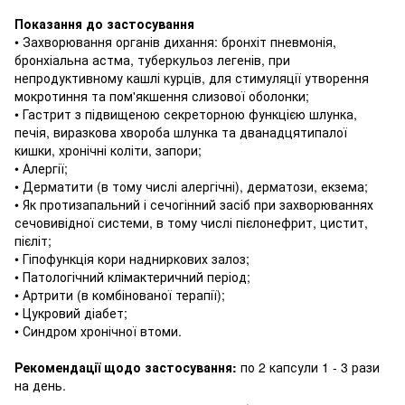
Показання до застосування
• Захворювання органів дихання: бронхіт пневмонія,
бронхіальна астма, туберкульоз легенів, при
непродуктивному кашлі курців, для стимуляції утворення
мокротиння та пом'якшення слизової оболонки;
• Гастрит з підвищеною секреторною функцією шлунка,
печія, виразкова хвороба шлунка та дванадцятипалої
кишки, хронічні коліти, запори;
• Алергії;
• Дерматити (в тому числі алергічні), дерматози, екзема;
• Як протизапальний і сечогінний засіб при захворюваннях
сечовивідної системи, в тому числі пієлонефрит, цистит,
пієліт;
• Гіпофункція кори надниркових залоз;
• Патологічний клімактеричний період;
• Артрити (в комбінованої терапії);
• Цукровий діабет;
• Синдром хронічної втоми.
Рекомендації щодо застосування:
по 2 капсули 1 - 3 рази
на день.