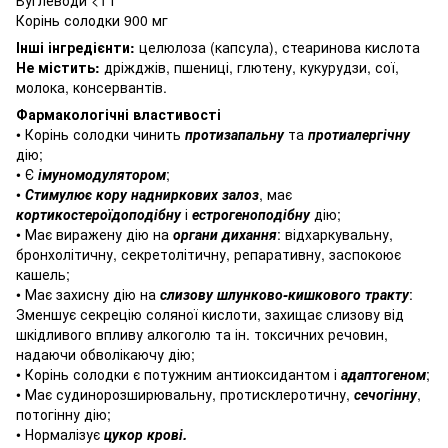
Корінь солодки 900 мг
Інші інгредієнти:
целюлоза (капсула), стеаринова кислота
Не містить:
дріжджів, пшениці, глютену, кукурудзи, сої,
молока, консервантів.
Фармакологічні властивості
• Корінь солодки чинить
протизапальну
та
протиалергічну
дію;
• Є
імуномодулятором
;
•
Стимулює
кору надниркових залоз
, має
кортикостероїдоподібну
і
естрогеноподібну
дію;
• Має виражену дію на
органи дихання
: відхаркувальну,
бронхолітичну, секретолітичну, репаративну, заспокоює
кашель;
• Має захисну дію на
слизову шлунково-кишкового тракту
:
Зменшує секрецію соляної кислоти, захищає слизову від
шкідливого впливу алкоголю та ін. токсичних речовин,
надаючи обволікаючу дію;
• Корінь солодки є потужним антиоксидантом і
адаптогеном
;
• Має судинорозширювальну, протисклеротичну,
сечогінну
,
потогінну дію;
• Нормалізує
цукор
крові.