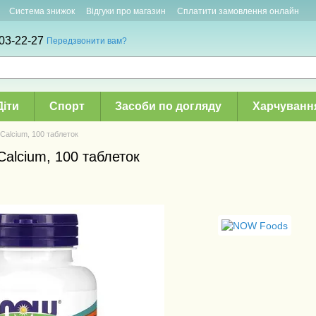
Система знижок
Відгуки про магазин
Сплатити замовлення онлайн
03-22-27
Передзвонити вам?
Діти
Спорт
Засоби по догляду
Харчуванн
Calcium, 100 таблеток
Calcium, 100 таблеток