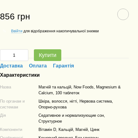
856 грн
Ввійти
для відображення накопичувальної знижки
%
Купити
Доставка
Оплата
Гарантія
Характеристики
Назва
Магній та кальцій, Now Foods, Magnesium &
Calcium, 100 таблеток
По органам и
Шкіра, волосся, нігті, Нервова система,
системам
Опорно-рухова
Дія
Седативное и нормализующие сон,
Структурное
Компоненти
Вітамін D, Кальцій, Магній, Цинк
Особливості
Кошерний продукт, Без глютену