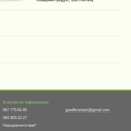
Контактна інформація
067 775-01-05
goodhcontact@gmail.com
093 903-22-27
Передзвонити вам?