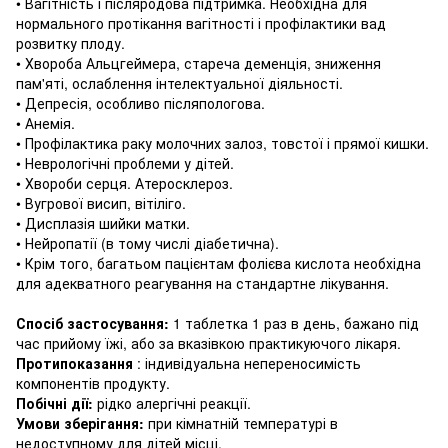
• Вагітність і післяродова підтримка.
Необхідна для
нормального протікання вагітності і профілактики вад
розвитку плоду.
• Хвороба Альцгеймера, стареча деменція, зниження
пам'яті, ослаблення інтелектуальної діяльності.
• Депресія, особливо післяпологова.
• Анемія.
• Профілактика раку молочних залоз, товстої і прямої кишки.
• Неврологічні проблеми у дітей.
• Хвороби серця.
Атеросклероз.
• Вугрової висип, вітіліго.
• Дисплазія шийки матки.
• Нейропатії (в тому числі діабетична).
• Крім того, багатьом пацієнтам фолієва кислота необхідна
для адекватного реагування на стандартне лікування.
Спосіб застосування:
1 таблетка 1 раз в день, бажано під
час прийому їжі, або за вказівкою практикуючого лікаря.
Протипоказання
: індивідуальна непереносимість
компонентів продукту.
Побічні дії:
рідко алергічні реакції.
Умови зберігання:
при кімнатній температурі в
недоступному для дітей місці.