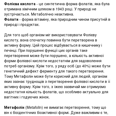
Фолієва кислота
- це синтетична форма фолатів, яка була
отримана хімічним шляхом в 1943 році.
У природі не
зустрічається.
Метаболічно неактивна.
Фолати
- форма вітаміну, яка природним чином присутній в
природі і продуктах.
Для того щоб організм міг використовувати Фолієву
кислоту, вона спочатку повинна бути перетворена в
активну форму.
Цей процес відбувається в кишечнику і
печінці.
При порушенні функції цих органів таке
перетворення може бути порушено, а кількість активної
форми фолієвої кислоти недостатнім для задоволення
потреб організму.
Крім того, у ряду осіб (до 40%) може бути
генетичний дефект ферменту для такого перетворення.
Тому Метафолін може бути корисний для людей, організм
яких зазнає труднощів з перетворення фолієвої кислоти в її
активну форму.
Крім того, з їжею зазвичай ми отримуємо
недостатня кількість фолатів, що особливо актуально для
вагітних і годуючих жінок.
Метафолін
(Metafolin) не вимагає перетворення, тому що
він є біоідентічних біоактивної формі.
Дуже важливим є те,