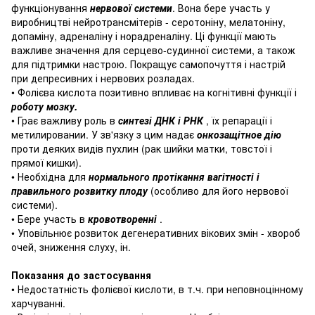
функціонування
нервової системи
.
Вона бере участь у
виробництві нейротрансмітерів - серотоніну, мелатоніну,
допаміну, адреналіну і норадреналіну.
Ці функції мають
важливе значення для серцево-судинної системи, а також
для підтримки настрою.
Покращує самопочуття і настрій
при депресивних і нервових розладах.
• Фолієва кислота позитивно впливає на когнітивні функції і
роботу мозку.
• Грає важливу роль в
синтезі ДНК і РНК
, їх репарації і
метилировании.
У зв'язку з цим надає
онкозащітное дію
проти деяких видів пухлин (рак шийки матки, товстої і
прямої кишки).
• Необхідна для
нормального протікання вагітності і
правильного розвитку плоду
(особливо для його нервової
системи).
• Бере участь в
кровотворенні
.
• Уповільнює розвиток дегенеративних вікових змін - хвороб
очей, зниження слуху, ін.
Показання до застосування
• Недостатність фолієвої кислоти, в т.ч.
при неповноцінному
харчуванні.