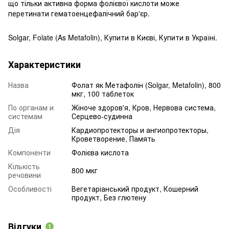
що тільки активна форма фолієвої кислоти може
перетинати гематоенцефалічний бар'єр.
Solgar, Folate (As Metafolin), Купити в Києві, Купити в Україні.
Характеристики
Назва
Фолат як Метафолін (Solgar, Metafolin), 800
мкг, 100 таблеток
По органам и
Жіноче здоров'я, Кров, Нервова система,
системам
Серцево-судинна
Дія
Кардиопротекторы и ангиопротекторы,
Кроветворение, Память
Компоненти
Фолієва кислота
Кількість
800 мкг
речовини
Особливості
Вегетаріанський продукт, Кошерний
продукт, Без глютену
Відгуки
1