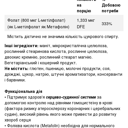
на
Добовою
порцію
потреби
Фолат (800 мкг L-метілфолат)
1,333 мкг
333%
(як L-метілфолат як Метафолін)
DFE
Містить дієтично не значима кількість цукрового спирту.
Інші інгредієнти:
маніт, мікрокристалічна целюлоза,
рослинний стеаринова кислота, рослинне целюлоза,
двоокис кремнію, рослинний стеарат магнію.
Вегетаріанський і кошерний продукт.
Не містить:
глютен, пшеницю, молочні продукти, соя,
дріжджі, цукор, натрію, штучні ароматизатори, консерванти
і барвники.
Функціональна дія
• Підтримує здоров'я
серцево-судинної системи
за
допомогою контролю над рівнями гомоцистеїну в крові
(фактора ризику атеросклерозу коронарних і церебральних
судин), високий рівень якого може привести до розвитку
хвороб серця
• Фолієва кислота (Metafolin) необхідна для нормального