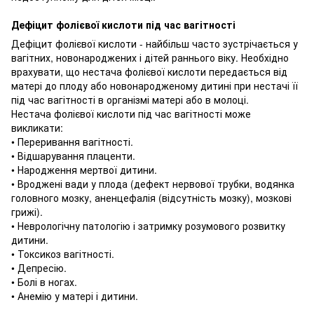
Дефіцит фолієвої кислоти під час вагітності
Дефіцит фолієвої кислоти - найбільш часто зустрічається у
вагітних, новонароджених і дітей раннього віку.
Необхідно
врахувати, що нестача фолієвої кислоти передається від
матері до плоду або новонародженому дитині при нестачі її
під час вагітності в організмі матері або в молоці.
Нестача фолієвої кислоти під час вагітності може
викликати:
• Переривання вагітності.
• Відшарування плаценти.
• Народження мертвої дитини.
• Вроджені вади у плода (дефект нервової трубки, водянка
головного мозку, аненцефалія (відсутність мозку), мозкові
грижі).
• Неврологічну патологію і затримку розумового розвитку
дитини.
• Токсикоз вагітності.
• Депресію.
• Болі в ногах.
• Анемію у матері і дитини.