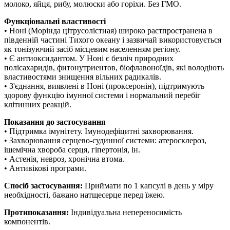
молоко, яйця, рибу, молюски або горіхи.
Без ГМО.
Функціональні властивості
• Ноні (Морінда цітрусолістная) широко растпространена в
південній частині Тихого океану і зазвичай використовується
як тонізуючий засіб місцевим населенням регіону.
• Є антиоксидантом.
У Ноні є безліч природних
полісахаридів, фитонутриентов, біофлавоноїдів, які володіють
властивостями знищення вільних радикалів.
• З'єднання, виявлені в Ноні (проксеронін), підтримують
здорову функцію імунної системи і нормальний перебіг
клітинних реакцій.
Показання до застосування
• Підтримка імунітету.
Імунодефіцитні захворювання.
• Захворювання серцево-судинної системи: атеросклероз,
ішемічна хвороба серця, гіпертонія, ін.
• Астенія, невроз, хронічна втома.
• Антивікові програми.
Спосіб застосування:
Приймати по 1 капсулі в день у міру
необхідності, бажано натщесерце перед їжею.
Протипоказання:
Індивідуальна непереносимість
компонентів.