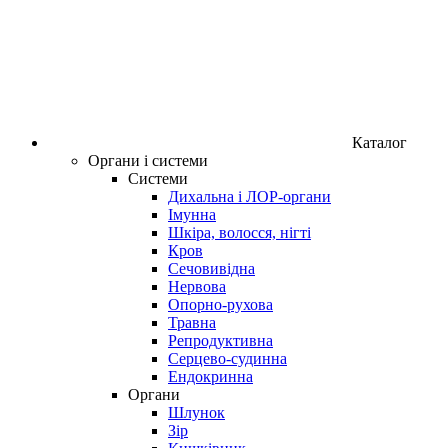
Каталог
Органи і системи
Системи
Дихальна і ЛОР-органи
Імунна
Шкіра, волосся, нігті
Кров
Сечовивідна
Нервова
Опорно-рухова
Травна
Репродуктивна
Серцево-судинна
Ендокринна
Органи
Шлунок
Зір