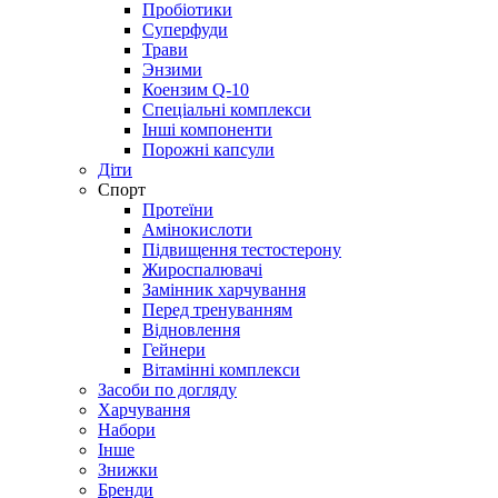
Пробіотики
Суперфуди
Трави
Энзими
Коензим Q-10
Спеціальні комплекси
Інші компоненти
Порожні капсули
Діти
Спорт
Протеїни
Амінокислоти
Підвищення тестостерону
Жироспалювачі
Замінник харчування
Перед тренуванням
Відновлення
Гейнери
Вітамінні комплекси
Засоби по догляду
Харчування
Набори
Інше
Знижки
Бренди