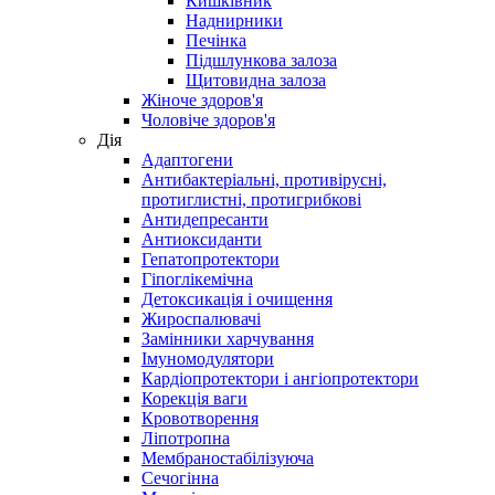
Кишківник
Наднирники
Печінка
Підшлункова залоза
Щитовидна залоза
Жіноче здоров'я
Чоловіче здоров'я
Дія
Адаптогени
Антибактеріальні, противірусні,
протиглистні, протигрибкові
Антидепресанти
Антиоксиданти
Гепатопротектори
Гіпоглікемічна
Детоксикація і очищення
Жироспалювачі
Замінники харчування
Імуномодулятори
Кардіопротектори і ангіопротектори
Корекція ваги
Кровотворення
Ліпотропна
Мембраностабілізуюча
Сечогінна