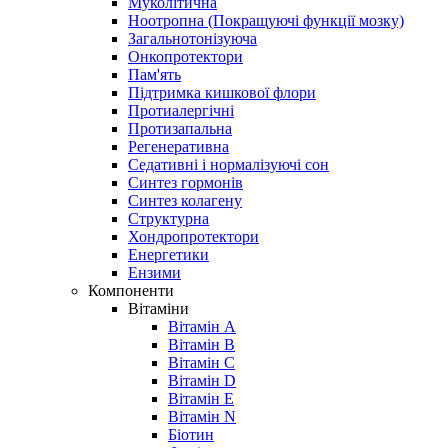
Муколітична
Ноотропна (Покращуючі функції мозку)
Загальнотонізуюча
Онкопротектори
Пам'ять
Підтримка кишкової флори
Протиалергічні
Протизапальна
Регенеративна
Седативні і нормалізуючі сон
Синтез гормонів
Синтез колагену
Структурна
Хондропротектори
Енергетики
Ензими
Компоненти
Вітаміни
Вітамін A
Вітамін B
Вітамін C
Вітамін D
Вітамін E
Вітамін N
Біотин