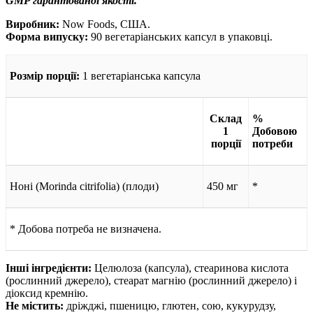
GMP гарантованої якості.
Виробник:
Now Foods, США.
Форма випуску:
90 вегетаріанських капсул в упаковці.
Розмір порції:
1 вегетаріанська капсула
Склад
%
1
Добовою
порції
потреби
Ноні (Morinda citrifolia) (плоди)
450 мг
*
* Добова потреба не визначена.
Інші інгредієнти:
Целюлоза (капсула), стеаринова кислота
(рослинний джерело), стеарат магнію (рослинний джерело) і
діоксид кремнію.
Не містить:
дріжджі, пшеницю, глютен, сою, кукурудзу,