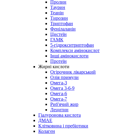
Пролин
Таурин
Теанін
Тирозин
Триптофан
Фенілаланін
Цистеїн
ГАМК
5-гідрокситриптофан
Комплекси амінокислот
Інші амінокислоти
Протеїн
Жирні кислоти
Огірочник лікарський
Олія примули
Омега-3
Омега 3-6-9
Омега-6
Омега-7
Риб'ячий жир
Лецитин
Гіалуронова кислота
ДМАЕ
Клітковина і пребіотики
Колаген