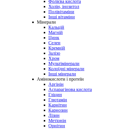
Фолієва кислота
Холін, інозитол
Полівітаміни
Інші вітаміни
Мінерали
Кальцій
Магній
Цинк
Селен
Кремній
Залізо
Хром
Мультімінерали
Колоїдні мінерали
Інші мінерали
Амінокислоти і протеїн
Аргінін
Аспарагінова кислота
Гліцин
Глютамін
Карнітин
Карнозин
Лізин
Метіонін
Орнітин